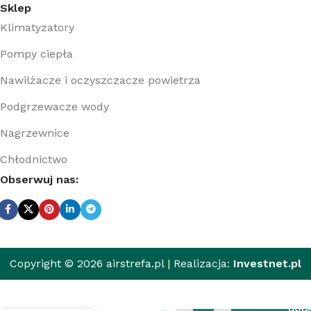
Sklep
Klimatyzatory
Pompy ciepła
Nawilżacze i oczyszczacze powietrza
Podgrzewacze wody
Nagrzewnice
Chłodnictwo
Obserwuj nas:
Copyright © 2026 airstrefa.pl | Realizacja:
Investnet.pl
Moduł Wi-Fi
Haier HI-
DODA