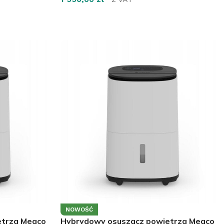
DOWIEDZ SIĘ WIĘCEJ
NOWOŚĆ
etrza Meaco
Hybrydowy osuszacz powietrza Meaco