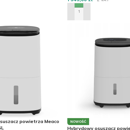
 WIĘCEJ
DODAJ DO KOSZYKA
suszacz powietrza Meaco
NOWOŚĆ
5L
Hybrydowy osuszacz powi