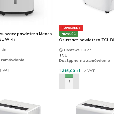
POPULARNE
suszacz powietrza Meaco
NOWOŚĆ
L Wi-fi
Osuszacz powietrza TCL 
 dn
Dostawa
1-3 dn
TCL
 zamówienie
Dostępne na zamówienie
z VAT
1 315,00
zł
z VAT
SZYKA
DODAJ DO KOSZYKA