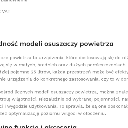
z VAT
SZYKA
ność modeli osuszaczy powietrza
cze powietrza to urządzenia, które dostosowują się do ró
zą się w małych, średnich oraz dużych pomieszczeniach. 
rdziej pojemne 25 litrów, każda przestrzeń może być efek
ie urządzenia do konkretnego zastosowania, czy to w do
pośród licznych modeli osuszaczy powietrza, można znal
trolę wilgotności. Niezależnie od wybranej pojemności, 
ci i wygodzie użytkowania. To sprawia, że są one dosko
zez optymalizację poziomu wilgoci w otoczeniu.
jne funkcje i akcesoria