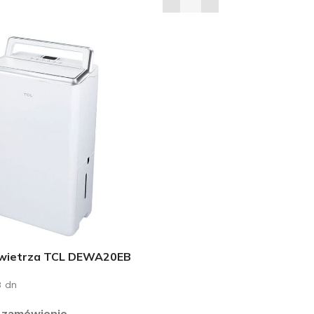
wietrza TCL DEWA20EB
 dn
 zamówienie