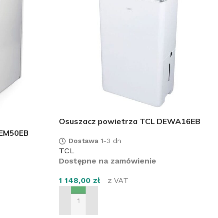
Osuszacz powietrza TCL DEWA16EB
DEM50EB
Dostawa
1-3 dn
TCL
Dostępne na zamówienie
1 148,00
zł
z VAT
DODAJ DO KOSZYKA