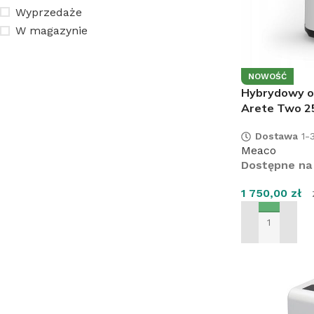
Wyprzedaże
W magazynie
NOWOŚĆ
Hybrydowy o
Arete Two 25
Dostawa
1-3
Meaco
Dostępne na
1 750,00
zł
DODAJ DO KO