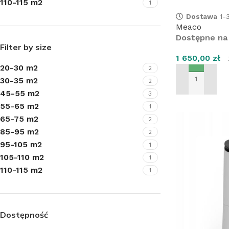
110-115 m2
1
Dostawa
1-3
Meaco
Dostępne na
Filter by size
1 650,00
zł
Z
20-30 m2
2
30-35 m2
2
DODAJ DO KO
K
45-55 m2
3
55-65 m2
1
65-75 m2
2
85-95 m2
2
95-105 m2
1
105-110 m2
1
110-115 m2
1
Dostępność