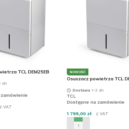
wietrza TCL DEM25EB
NOWOŚĆ
Osuszacz powietrza TCL 
 dn
Dostawa
1-3 dn
 zamówienie
TCL
Dostępne na zamówienie
z VAT
1 799,00
zł
z VAT
SZYKA
DODAJ DO KOSZYKA