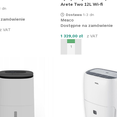
Arete Two 12L Wi-fi
 dn
Dostawa
1-3 dn
 zamówienie
Meaco
Dostępne na zamówienie
z VAT
obacz pełną ofertę klimatyzacji
1 329,00
zł
z VAT
SZYKA
limatyzacje
DODAJ DO KOSZYKA