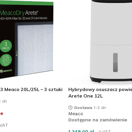
13 Meaco 20L/25L – 3 sztuki
Hybrydowy osuszacz powi
Arete One 12L
 dn
Dostawa
1-3 dn
ie
Meaco
Dostępne na zamówienie
 VAT
1 349,00
zł
z VAT