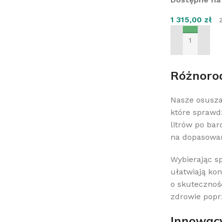
1 315,00
zł
DODAJ DO KO
Różnorod
Nasze osusza
które sprawd
litrów po ba
na dopasowan
Wybierając s
ułatwiają kon
o skutecznoś
zdrowie popr
Innowacy