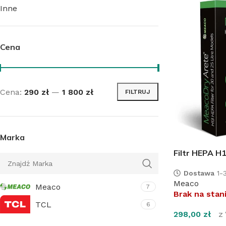
Inne
Cena
Cena:
290 zł
—
1 800 zł
FILTRUJ
Marka
Filtr HEPA H
Dostawa
1-3
Meaco
Meaco
7
Brak na stan
TCL
6
298,00
zł
z