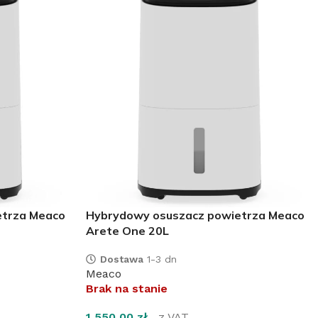
etrza Meaco
Hybrydowy osuszacz powietrza Meaco
Arete One 20L
Dostawa
1-3 dn
Meaco
Brak na stanie
1 550,00
zł
z VAT