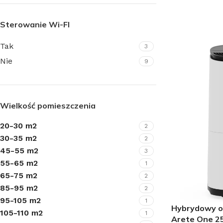
DOWIEDZ SIĘ
Sterowanie Wi-FI
Tak
3
KLIMATYZATORY
Nie
9
Klimatyzatory ścienne
Klimatyzatory przypodłogowo-sufitowe
Wielkość pomieszczenia
Klimatyzatory przenośne
Klimatyzatory konsole
20-30 m2
2
30-35 m2
2
Klimatyzatory kasetowe
45-55 m2
3
Klimatyzatory kanałowe
55-65 m2
1
65-75 m2
2
Systemy Multi
85-95 m2
2
Środki czystości do klimatyzacji
95-105 m2
1
Hybrydowy o
105-110 m2
Akcesoria do klimatyzacji
1
Arete One 2