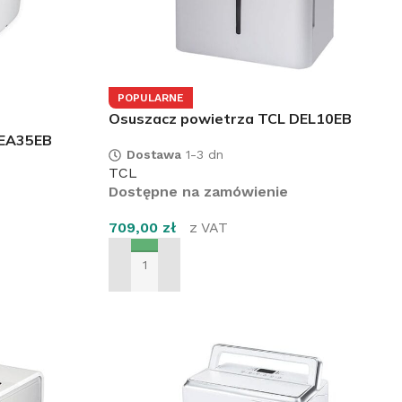
POPULARNE
Osuszacz powietrza TCL DEL10EB
DEA35EB
Dostawa
1-3 dn
TCL
Dostępne na zamówienie
709,00
zł
z VAT
DODAJ DO KOSZYKA