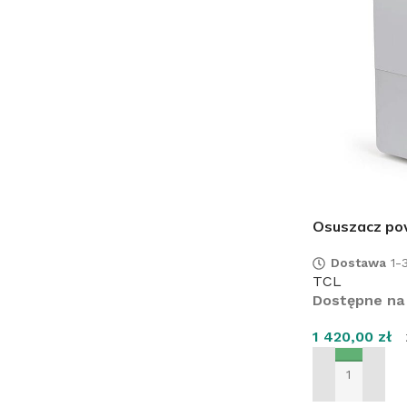
Osuszacz po
Dostawa
1-3
TCL
Dostępne na
1 420,00
zł
DODAJ DO KO