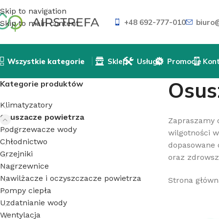
Skip to navigation
+48 692-777-010
biuro@
Skip to main content
Wszystkie kategorie
Sklep
Usługi
Promocje
Kon
Osus
Kategorie produktów
Klimatyzatory
Osuszacze powietrza
Zapraszamy d
Podgrzewacze wody
wilgotności 
Chłodnictwo
dopasowane do
Grzejniki
oraz zdrowsz
Nagrzewnice
Nawilżacze i oczyszczacze powietrza
Strona główn
Pompy ciepła
Uzdatnianie wody
Wentylacja