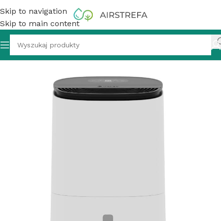
Skip to navigation
Skip to main content
rza
»
Hybrydowy osuszacz powietrza Meaco Arete One 12L