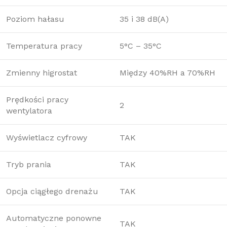
Poziom hałasu
35 i 38 dB(A)
Temperatura pracy
5°C – 35°C
Zmienny higrostat
Między 40%RH a 70%RH
Prędkości pracy
2
wentylatora
Wyświetlacz cyfrowy
TAK
Tryb prania
TAK
Opcja ciągłego drenażu
TAK
Automatyczne ponowne
TAK