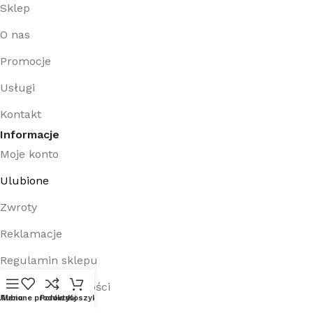
Sklep
O nas
Promocje
Usługi
Kontakt
Informacje
Moje konto
Ulubione
Zwroty
Reklamacje
Regulamin sklepu
Polityka prywatności
Ulubione produkty
Menu
Porównaj
Koszyk
Sklep