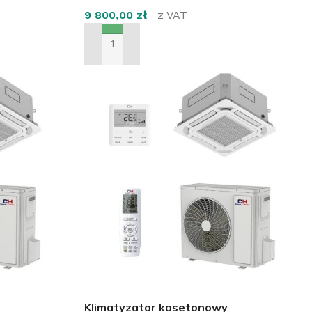
9 800,00
zł
z VAT
DODAJ DO KOSZYKA
Klimatyzator kasetonowy