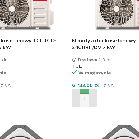
r kasetonowy TCL TCC-
Klimatyzator kasetonowy 
5 kW
24CHRH/DV 7 kW
 dn
Dostawa
1-3 dn
TCL
nie
W magazynie
z VAT
6 733,00
zł
z VAT
SZYKA
DODAJ DO KOSZYKA