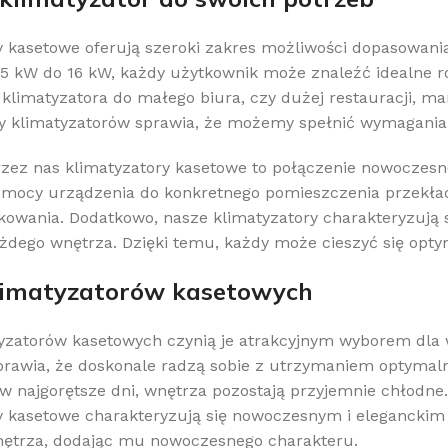
y kasetowe oferują szeroki zakres możliwości dopasowani
5 kW do 16 kW, każdy użytkownik może znaleźć idealne ro
 klimatyzatora do małego biura, czy dużej restauracji, m
 klimatyzatorów sprawia, że możemy spełnić wymagania z
zez nas klimatyzatory kasetowe to połączenie nowoczesnej
mocy urządzenia do konkretnego pomieszczenia przekład
kowania. Dodatkowo, nasze klimatyzatory charakteryzują 
żdego wnętrza. Dzięki temu, każdy może cieszyć się opt
limatyzatorów kasetowych
tyzatorów kasetowych czynią je atrakcyjnym wyborem dla 
prawia, że doskonale radzą sobie z utrzymaniem optymaln
w najgorętsze dni, wnętrza pozostają przyjemnie chłodne.
y kasetowe charakteryzują się nowoczesnym i eleganckim
ętrza, dodając mu nowoczesnego charakteru.