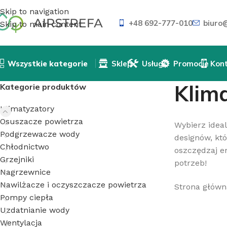
Skip to navigation
+48 692-777-010
biuro@
Skip to main content
Wszystkie kategorie
Sklep
Usługi
Promocje
Kon
Klim
Kategorie produktów
Klimatyzatory
Osuszacze powietrza
Wybierz ideal
Podgrzewacze wody
designów, kt
Chłodnictwo
oszczędzaj e
Grzejniki
potrzeb!
Nagrzewnice
Nawilżacze i oczyszczacze powietrza
Strona główn
Pompy ciepła
Uzdatnianie wody
Wentylacja