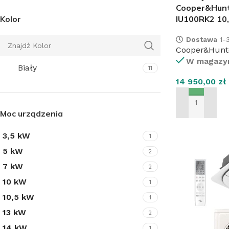
Cooper&Hunt
IU100RK2 10
Kolor
Dostawa
1-3
Cooper&Hunt
W magazy
Z
Biały
11
14 950,00
zł
K
DODAJ DO KO
Moc urządzenia
3,5 kW
1
5 kW
2
7 kW
2
10 kW
1
10,5 kW
1
13 kW
2
14 kW
1