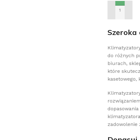
DODAJ DO KO
Szeroka 
Klimatyzator
do różnych p
biurach, skl
które skutec
kasetowego, 
Klimatyzatory
rozwiązaniem 
dopasowania d
klimatyzatora
zadowolenie 
Dopasuj 