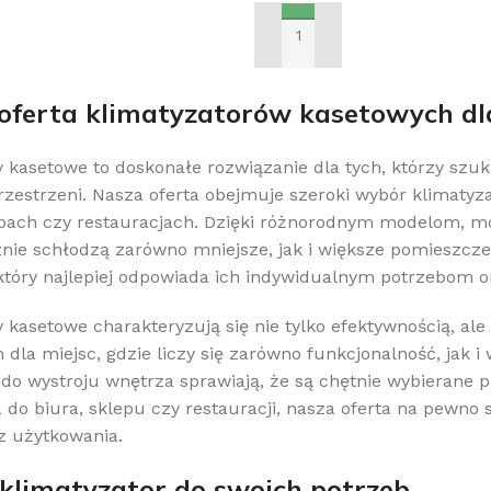
SZYKA
DODAJ DO KOSZYKA
oferta klimatyzatorów kasetowych dla
y kasetowe to doskonałe rozwiązanie dla tych, którzy sz
rzestrzeni. Nasza oferta obejmuje szeroki wybór klimatyz
epach czy restauracjach. Dzięki różnorodnym modelom, 
znie schłodzą zarówno mniejsze, jak i większe pomieszcz
który najlepiej odpowiada ich indywidualnym potrzebom o
 kasetowe charakteryzują się nie tylko efektywnością, al
dla miejsc, gdzie liczy się zarówno funkcjonalność, jak 
o wystroju wnętrza sprawiają, że są chętnie wybierane p
 do biura, sklepu czy restauracji, nasza oferta na pewn
z użytkowania.
klimatyzator do swoich potrzeb