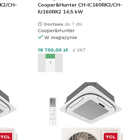
K2/CH-
Cooper&Hunter CH-IC160RK2/CH-
IU160RK2 14,5 kW
Dostawa
do 7 dni
Cooper&Hunter
W magazynie
18 700,00
zł
z VAT
DODAJ DO KOSZYKA