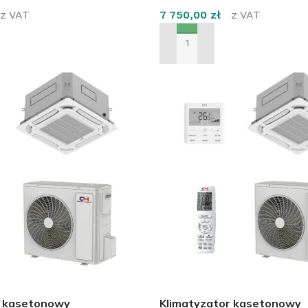
z VAT
7 750,00
zł
z VAT
SZYKA
DODAJ DO KOSZYKA
r kasetonowy
Klimatyzator kasetonowy