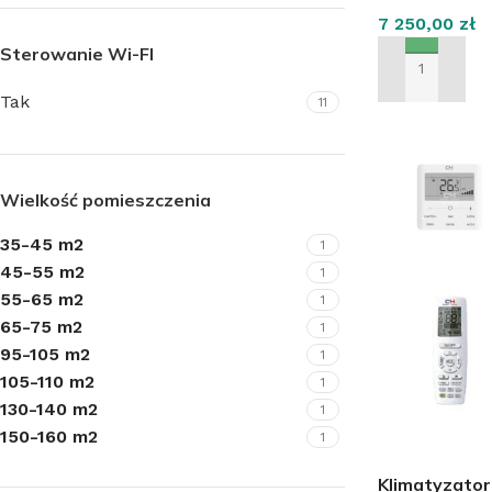
7 250,00
zł
Sterowanie Wi-FI
DODAJ DO KO
Tak
11
KLIMATYZATORY
Klimatyzatory ścienne
Klimatyzatory przypodłogowo-sufitowe
Wielkość pomieszczenia
Klimatyzatory przenośne
35-45 m2
1
45-55 m2
Klimatyzatory konsole
1
55-65 m2
1
Klimatyzatory kasetowe
65-75 m2
1
95-105 m2
Klimatyzatory kanałowe
1
105-110 m2
1
Systemy Multi
130-140 m2
1
Środki czystości do klimatyzacji
150-160 m2
1
Akcesoria do klimatyzacji
Klimatyzato