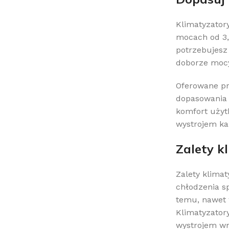
Klimatyzator
mocach od 3,
potrzebujesz
doborze mocy
Oferowane pr
dopasowania 
komfort użyt
wystrojem ka
Zalety k
Zalety klima
chłodzenia s
temu, nawet 
Klimatyzator
wystrojem wn