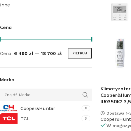
Inne
Cena
Cena:
6 490 zł
—
18 700 zł
FILTRUJ
Marka
Klimatyzato
Cooper&Hunt
IU035RK2 3,
Cooper&Hunter
6
Dostawa
1-3
TCL
Cooper&Hunt
5
W magazy