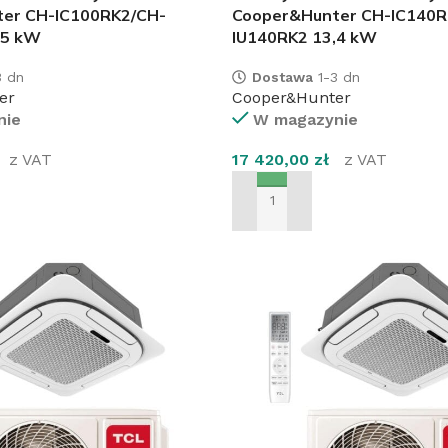
er CH-IC100RK2/CH-
Cooper&Hunter CH-IC140R
,5 kW
IU140RK2 13,4 kW
 dn
Dostawa
1-3 dn
er
Cooper&Hunter
nie
W magazynie
obacz pełną ofertę klimatyzacji
z VAT
17 420,00
zł
z VAT
limatyzacje
SZYKA
DODAJ DO KOSZYKA