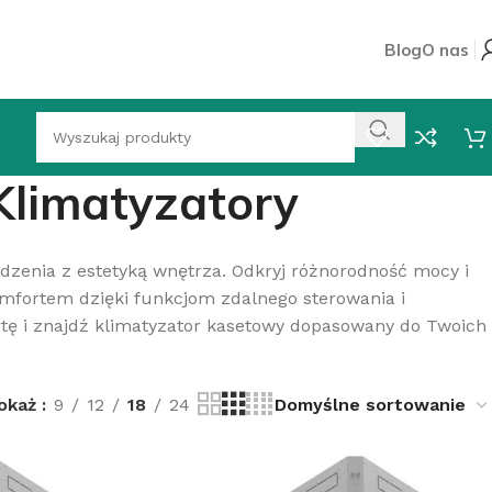
Blog
O nas
Klimatyzatory
odzenia z estetyką wnętrza. Odkryj różnorodność mocy i
omfortem dzięki funkcjom zdalnego sterowania i
rtę i znajdź klimatyzator kasetowy dopasowany do Twoich
okaż
9
12
18
24