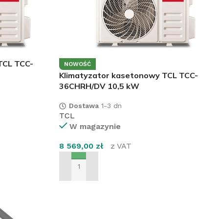
TCL TCC-
NOWOŚĆ
Klimatyzator kasetonowy TCL TCC-
36CHRH/DV 10,5 kW
Dostawa
1-3 dn
TCL
W magazynie
8 569,00
zł
z VAT
DODAJ DO KOSZYKA