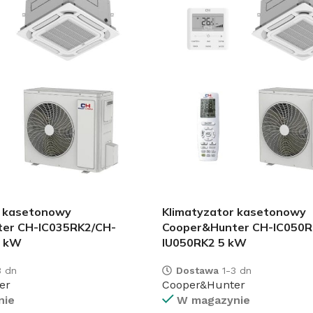
r kasetonowy
Klimatyzator kasetonowy
er CH-IC035RK2/CH-
Cooper&Hunter CH-IC050R
5 kW
IU050RK2 5 kW
 dn
Dostawa
1-3 dn
er
Cooper&Hunter
nie
W magazynie