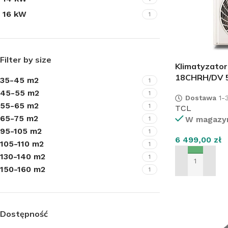
16 kW
1
Filter by size
Klimatyzato
18CHRH/DV 
35-45 m2
1
45-55 m2
1
Dostawa
1-3
55-65 m2
1
TCL
65-75 m2
W magazy
1
95-105 m2
1
6 499,00
zł
105-110 m2
1
130-140 m2
1
DODAJ DO KO
150-160 m2
1
Dostępność