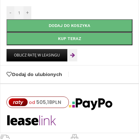
-
+
DODAJ DO KOSZYKA
KUP TERAZ
Dodaj do ulubionych
raty
505,18
PLN
od