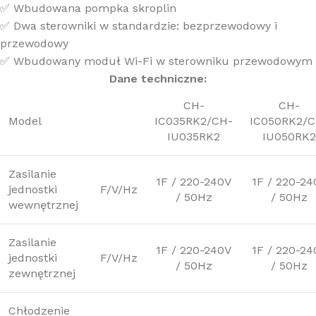
✅ Wbudowana pompka skroplin
✅ Dwa sterowniki w standardzie: bezprzewodowy i
przewodowy
✅ Wbudowany moduł Wi-Fi w sterowniku przewodowym
Dane techniczne:
CH-
CH-
Model
IC035RK2/CH-
IC050RK2/C
IU035RK2
IU050RK2
Zasilanie
1F / 220-240V
1F / 220-24
jednostki
F/V/Hz
/ 50Hz
/ 50Hz
wewnętrznej
Zasilanie
1F / 220-240V
1F / 220-24
jednostki
F/V/Hz
/ 50Hz
/ 50Hz
zewnętrznej
Chłodzenie