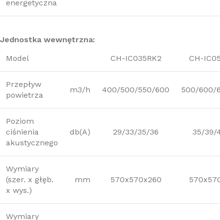
energetyczna
Jednostka wewnętrzna:
Model
CH-IC035RK2
CH-IC0
Przepływ
m3/h
400/500/550/600
500/600/
powietrza
Poziom
ciśnienia
db(A)
29/33/35/36
35/39/
akustycznego
Wymiary
(szer. x głęb.
mm
570x570x260
570x57
x wys.)
Wymiary