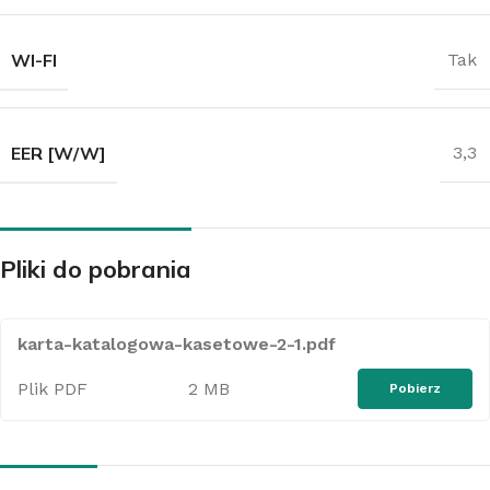
WI-FI
Tak
EER [W/W]
3,3
Pliki do pobrania
karta-katalogowa-kasetowe-2-1.pdf
Plik PDF
2 MB
Pobierz