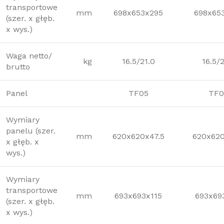
transportowe
mm
698x653x295
698x65
(szer. x głęb.
x wys.)
Waga netto/
kg
16.5/21.0
16.5/2
brutto
Panel
TF05
TF0
Wymiary
panelu (szer.
mm
620x620x47.5
620x620
x głęb. x
wys.)
Wymiary
transportowe
mm
693x693x115
693x69
(szer. x głęb.
x wys.)