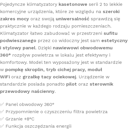
Pojedyncze klimatyzatory
kasetonowe
serii 2 to lekkie
komercyjne urządzenia, które ze względu na
szeroki
zakres mocy
oraz swoją
uniwersalność
sprawdzą się
praktycznie w każdego rodzaju pomieszczeniach.
Klimatyzator łatwo zabudować w przestrzeni
sufitu
podwieszanego
przez co widoczny jest sam
estetyczny
i stylowy panel
. Dzięki
nawiewowi obwodowemu
360°
rozpływ powietrza w lokalu jest efektywny i
komfortowy. Model ten wyposażony jest w standardzie
w
pompkę skroplin, tryb cichej pracy, moduł
WiFi
oraz
grzałkę tacy ociekowej
. Urządzenie w
standardzie posiada ponadto
pilot
oraz
sterownik
przewodowy naścienny
.
✅ Panel obwodowy 360°
✅ Przypomnienie o czyszczeniu filtra powietrza
✅ Grzanie +8°C
✅ Funkcja oszczędzania energii