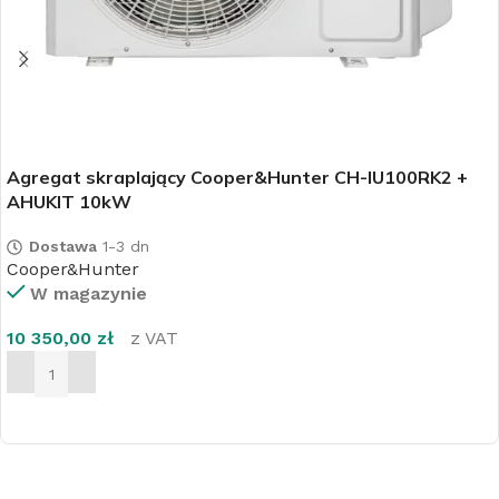
Agregat skraplający Cooper&Hunter CH-IU100RK2 +
AHUKIT 10kW
Dostawa
1-3 dn
Cooper&Hunter
W magazynie
10 350,00
zł
z VAT
DODAJ DO KOSZYKA