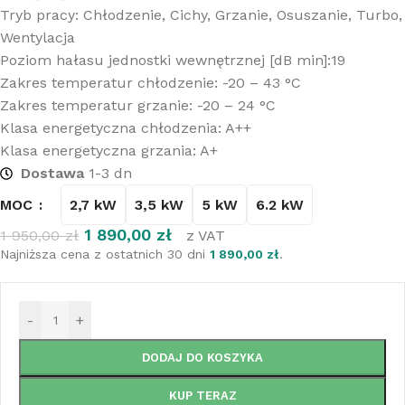
Tryb pracy: Chłodzenie, Cichy, Grzanie, Osuszanie, Turbo,
Wentylacja
Poziom hałasu jednostki wewnętrznej [dB min]:19
Zakres temperatur chłodzenie: -20 – 43 °C
Zakres temperatur grzanie: -20 – 24 °C
Klasa energetyczna chłodzenia: A++
Klasa energetyczna grzania: A+
Dostawa
1-3 dn
2,7 kW
3,5 kW
5 kW
6.2 kW
MOC
1 890,00
zł
1 950,00
zł
z VAT
Najniższa cena z ostatnich 30 dni
1 890,00
zł
.
-
+
DODAJ DO KOSZYKA
KUP TERAZ