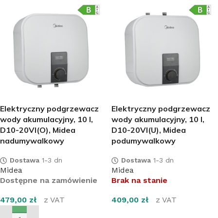
Elektryczny podgrzewacz
Elektryczny podgrzewacz
wody akumulacyjny, 10 l,
wody akumulacyjny, 10 l,
D10-20VI(O), Midea
D10-20VI(U), Midea
nadumywalkowy
podumywalkowy
Dostawa
1-3 dn
Dostawa
1-3 dn
Midea
Midea
Dostępne na zamówienie
Brak na stanie
479,00
zł
z VAT
409,00
zł
z VAT
DOWIEDZ SIĘ WIĘCEJ