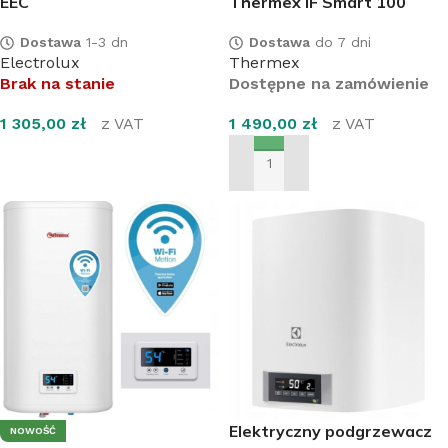
EEC
Thermex IF Smart 100
Dostawa
1-3 dn
Dostawa
do 7 dni
Electrolux
Thermex
Brak na stanie
Dostępne na zamówienie
1 305,00
zł
z VAT
1 490,00
zł
z VAT
DOWIEDZ SIĘ WIĘCEJ
DODAJ DO KOSZYKA
Elektryczny podgrzewacz
NOWOŚĆ