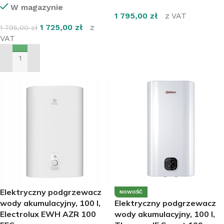
W magazynie
1 795,00
zł
z VAT
1 725,00
zł
z
1 795,00
zł
DOWIEDZ SIĘ WIĘCEJ
VAT
DODAJ DO KOSZYKA
Elektryczny podgrzewacz
NOWOŚĆ
wody akumulacyjny, 100 l,
Elektryczny podgrzewacz
Electrolux EWH AZR 100
wody akumulacyjny, 100 l,