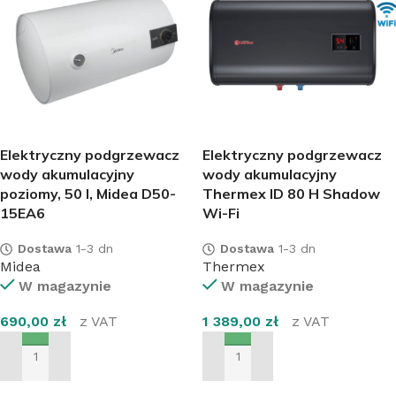
Elektryczny podgrzewacz
Elektryczny podgrzewacz
wody akumulacyjny
wody akumulacyjny
poziomy, 50 l, Midea D50-
Thermex ID 80 H Shadow
15EA6
Wi-Fi
Dostawa
1-3 dn
Dostawa
1-3 dn
Midea
Thermex
W magazynie
W magazynie
690,00
zł
z VAT
1 389,00
zł
z VAT
DODAJ DO KOSZYKA
DODAJ DO KOSZYKA