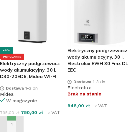
Elektryczny podgrzewacz
-6%
wody akumulacyjny, 30 l,
POPULARNE
Elektryczny podgrzewacz
Electrolux EWH 30 Fmx DL
wody akumulacyjny, 30 l,
EEC
D30-20ED6, Midea WI-FI
Dostawa
1-3 dn
Electrolux
Dostawa
1-3 dn
Brak na stanie
Midea
W magazynie
948,00
zł
z VAT
750,00
zł
z VAT
795,00
zł
DOWIEDZ SIĘ WIĘCEJ
DODAJ DO KOSZYKA