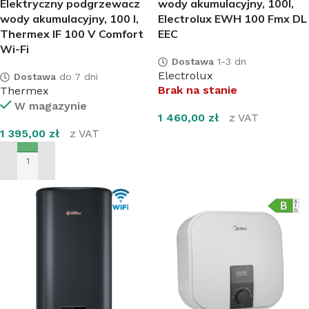
Elektryczny podgrzewacz
wody akumulacyjny, 100l,
wody akumulacyjny, 100 l,
Electrolux EWH 100 Fmx DL
Thermex IF 100 V Comfort
EEC
Wi-Fi
Dostawa
1-3 dn
Electrolux
Dostawa
do 7 dni
Brak na stanie
Thermex
W magazynie
1 460,00
zł
z VAT
1 395,00
zł
z VAT
DOWIEDZ SIĘ WIĘCEJ
DODAJ DO KOSZYKA