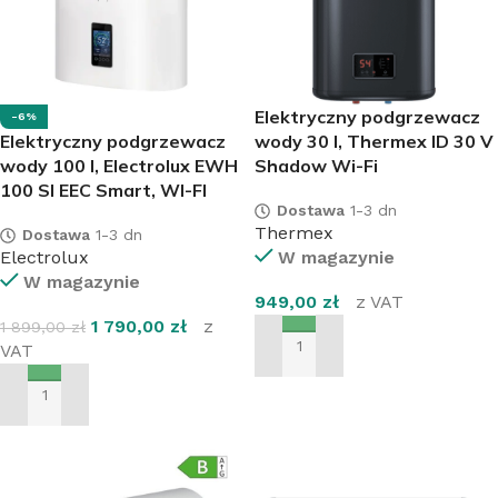
Elektryczny podgrzewacz
-6%
Elektryczny podgrzewacz
wody 30 l, Thermex ID 30 V
wody 100 l, Electrolux EWH
Shadow Wi-Fi
100 SI EEC Smart, WI-FI
Dostawa
1-3 dn
Thermex
Dostawa
1-3 dn
Electrolux
W magazynie
W magazynie
949,00
zł
z VAT
1 790,00
zł
z
1 899,00
zł
VAT
DODAJ DO KOSZYKA
DODAJ DO KOSZYKA