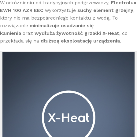
W odróżnieniu od tradycyjnych podgrzewaczy,
Electrolux
EWH 100 AZR EEC
wykorzystuje
suchy element grzejny
,
który nie ma bezpośredniego kontaktu z wodą. To
rozwiązanie
minimalizuje osadzanie się
kamienia
oraz
wydłuża żywotność grzałki X-Heat
, co
przekłada się na
dłuższą eksploatację urządzenia
.