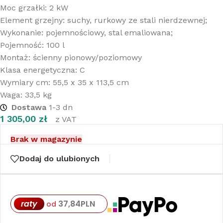
Moc grzałki: 2 kW
Element grzejny: suchy, rurkowy ze stali nierdzewnej;
Wykonanie: pojemnościowy, stal emaliowana;
Pojemność: 100 l
Montaż: ścienny pionowy/poziomowy
Klasa energetyczna: C
Wymiary cm: 55,5 x 35 x 113,5 cm
Waga: 33,5 kg
Dostawa
1-3 dn
1 305,00
zł
z VAT
Brak w magazynie
Dodaj do ulubionych
raty
37,84
PLN
od