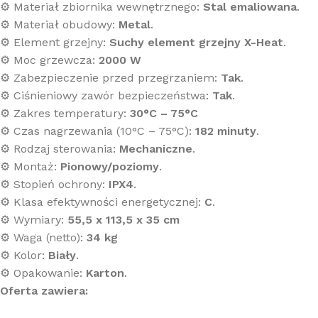
⚙️ Materiał zbiornika wewnętrznego:
Stal emaliowana
.
⚙️ Materiał obudowy:
Metal
.
⚙️ Element grzejny:
Suchy element grzejny X-Heat
.
⚙️ Moc grzewcza:
2000 W
⚙️ Zabezpieczenie przed przegrzaniem:
Tak
.
⚙️ Ciśnieniowy zawór bezpieczeństwa:
Tak
.
⚙️ Zakres temperatury:
30°C – 75°C
⚙️ Czas nagrzewania (10°C – 75°C):
182 minuty
.
⚙️ Rodzaj sterowania:
Mechaniczne
.
⚙️ Montaż:
Pionowy/poziomy
.
⚙️ Stopień ochrony:
IPX4
.
⚙️ Klasa efektywności energetycznej:
C
.
⚙️ Wymiary:
55,5 x 113,5 x 35 cm
⚙️ Waga (netto):
34 kg
⚙️ Kolor:
Biały
.
⚙️ Opakowanie:
Karton
.
Oferta zawiera: