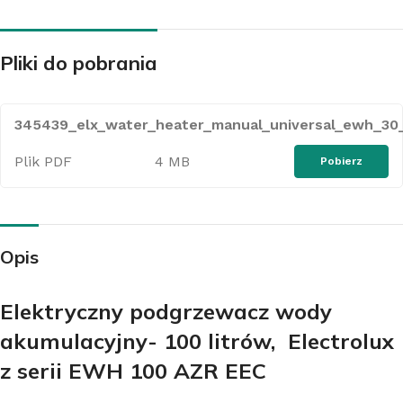
Pliki do pobrania
345439_elx_water_heater_manual_universal_ewh_30_
Plik PDF
4 MB
Pobierz
Opis
Elektryczny podgrzewacz wody
akumulacyjny- 100 litrów, Electrolux
z serii EWH 100 AZR EEC