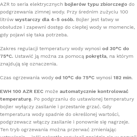
AZR to seria elektrycznych
bojlerów
typu zbiorczego
do
podgrzewania zimnej wody. Przy średnim zużyciu 100
litrów
wystarczy dla 4-5 os
ób.
Bojler jest łatwy w
obsłudze i zapewni dostęp do ciepłej wody w momencie,
gdy pojawi się taka potrzeba.
Zakres regulacji temperatury wody wynosi
od 30°C do
75°C.
Ustawić ją można za pomocą
pokrętła
, na którym
znajdują się oznaczenia.
Czas ogrzewania wody
od 10°C do 75°C
wynosi
182 min
.
EWH 100 AZR EEC
może
automatycznie kontrolować
temperaturę
. Po podgrzaniu do ustawionej temperatury
bojler wyłączy zasilanie i przestanie grzać. Gdy
temperatura wody spadnie do określonej wartości,
podgrzewacz włączy zasilanie i ponownie się nagrzeje.
Ten tryb ogrzewania można przerwać zmieniając