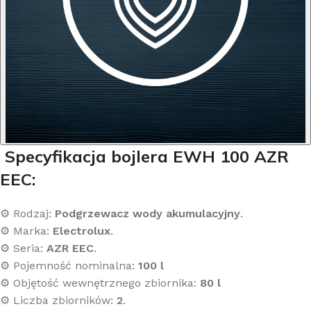
Specyfikacja bojlera EWH 100 AZR
EEC:
⚙️ Rodzaj:
Podgrzewacz wody akumulacyjny
.
⚙️ Marka:
Electrolux
.
⚙️ Seria:
AZR EEC
.
⚙️ Pojemność nominalna:
100 l
⚙️ Objętość wewnętrznego zbiornika:
80 l
⚙️ Liczba zbiorników:
2
.