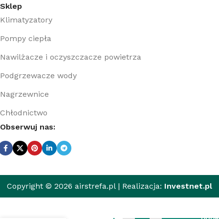
Sklep
Klimatyzatory
Pompy ciepła
Nawilżacze i oczyszczacze powietrza
Podgrzewacze wody
Nagrzewnice
Chłodnictwo
Obserwuj nas:
Copyright © 2026 airstrefa.pl | Realizacja:
Investnet.pl
Elektryczny
podgrzewacz
wody
1
DODA