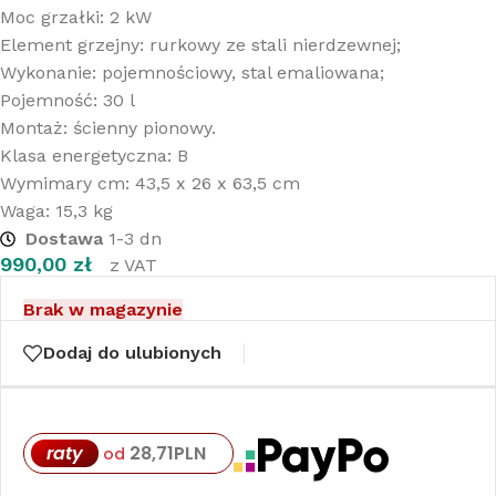
Moc grzałki: 2 kW
Element grzejny: rurkowy ze stali nierdzewnej;
Wykonanie: pojemnościowy, stal emaliowana;
Pojemność: 30 l
Montaż: ścienny pionowy.
Klasa energetyczna: B
Wymimary cm: 43,5 x 26 x 63,5 cm
Waga: 15,3 kg
Dostawa
1-3 dn
990,00
zł
z VAT
Brak w magazynie
Dodaj do ulubionych
raty
28,71
PLN
od