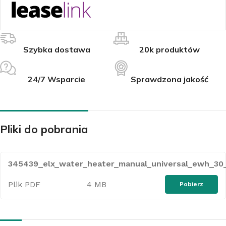
Szybka dostawa
20k produktów
24/7 Wsparcie
Sprawdzona jakość
Pliki do pobrania
345439_elx_water_heater_manual_universal_ewh_30_
Plik PDF
4 MB
Pobierz