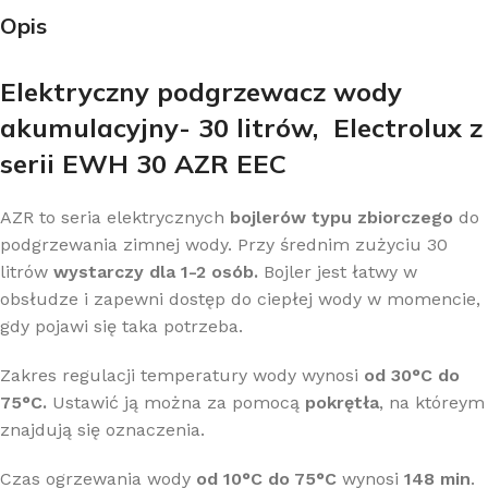
Opis
Elektryczny podgrzewacz wody
akumulacyjny- 30 litrów, Electrolux z
serii EWH 30 AZR EEC
AZR to seria elektrycznych
bojlerów
typu zbiorczego
do
podgrzewania zimnej wody. Przy średnim zużyciu 30
litrów
wystarczy dla 1-2 os
ób.
Bojler jest łatwy w
obsłudze i zapewni dostęp do ciepłej wody w momencie,
gdy pojawi się taka potrzeba.
Zakres regulacji temperatury wody wynosi
od 30°C do
75°C.
Ustawić ją można za pomocą
pokrętła
, na któreym
znajdują się oznaczenia.
Czas ogrzewania wody
od 10°C do 75°C
wynosi
148 min
.