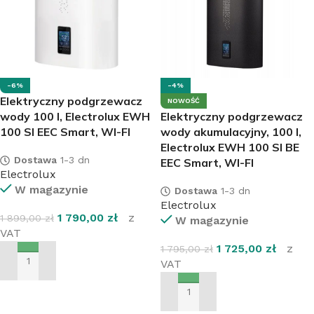
-6%
-4%
Elektryczny podgrzewacz
NOWOŚĆ
wody 100 l, Electrolux EWH
Elektryczny podgrzewacz
100 SI EEC Smart, WI-FI
wody akumulacyjny, 100 l,
Electrolux EWH 100 SI BE
Dostawa
1-3 dn
EEC Smart, WI-FI
Electrolux
W magazynie
Dostawa
1-3 dn
Electrolux
1 790,00
zł
z
1 899,00
zł
W magazynie
VAT
1 725,00
zł
z
1 795,00
zł
VAT
DODAJ DO KOSZYKA
DODAJ DO KOSZYKA