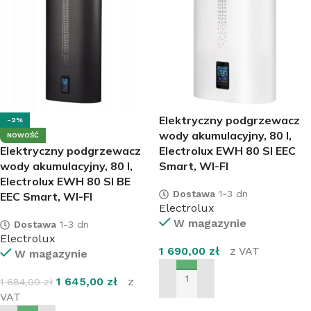
Elektryczny podgrzewacz
-2%
wody akumulacyjny, 80 l,
NOWOŚĆ
Elektryczny podgrzewacz
Electrolux EWH 80 SI EEC
wody akumulacyjny, 80 l,
Smart, WI-FI
Electrolux EWH 80 SI BE
Dostawa
1-3 dn
EEC Smart, WI-FI
Electrolux
W magazynie
Dostawa
1-3 dn
Electrolux
1 690,00
zł
z VAT
W magazynie
1 645,00
zł
z
1 684,00
zł
DODAJ DO KOSZYKA
VAT