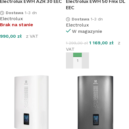
Electrolux EWH AZR 30 EEC
Electrolux EWH 50 Fmx DL
EEC
Dostawa
1-3 dn
Electrolux
Dostawa
1-3 dn
Brak na stanie
Electrolux
W magazynie
990,00
zł
z VAT
1 169,00
zł
z
1 299,00
zł
DOWIEDZ SIĘ WIĘCEJ
VAT
DODAJ DO KOSZYKA