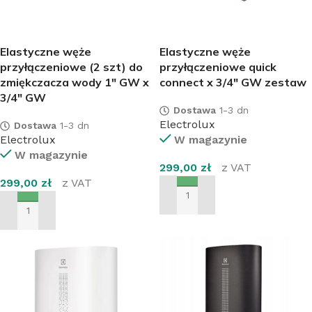
Elastyczne węże
Elastyczne węże
przyłączeniowe (2 szt) do
przyłączeniowe quick
zmiękczacza wody 1″ GW x
connect x 3/4″ GW zestaw
3/4″ GW
Dostawa
1-3 dn
Electrolux
Dostawa
1-3 dn
Electrolux
W magazynie
W magazynie
299,00
zł
z VAT
299,00
zł
z VAT
DODAJ DO KOSZYKA
DODAJ DO KOSZYKA