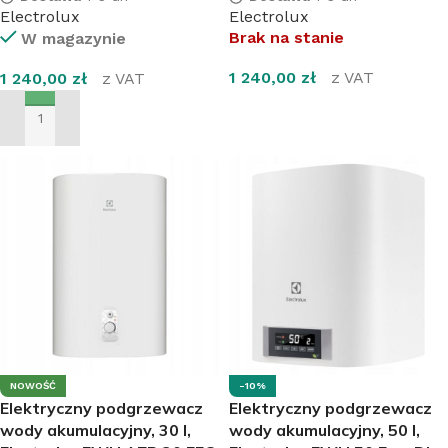
Electrolux
Electrolux
Brak na stanie
W magazynie
1 240,00
zł
z VAT
1 240,00
zł
z VAT
DOWIEDZ SIĘ WIĘCEJ
DODAJ DO KOSZYKA
NOWOŚĆ
-10%
Elektryczny podgrzewacz
Elektryczny podgrzewacz
wody akumulacyjny, 30 l,
wody akumulacyjny, 50 l,