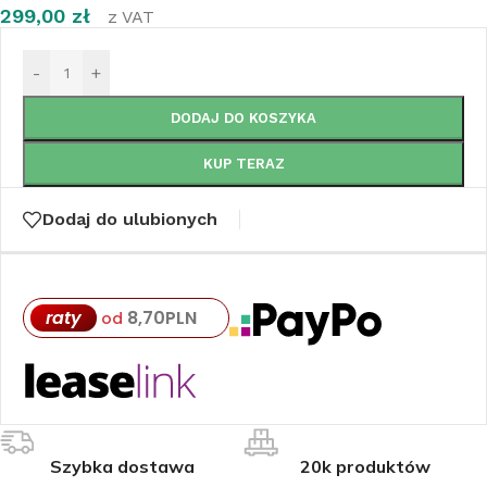
299,00
zł
z VAT
-
+
DODAJ DO KOSZYKA
KUP TERAZ
Dodaj do ulubionych
raty
8,70
PLN
od
Szybka dostawa
20k produktów