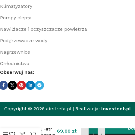
Klimatyzatory
Pompy ciepła
Nawilżacze i oczyszczacze powietrza
Podgrzewacze wody
Nagrzewnice
Chłodnictwo
Obserwuj nas:
Copyright © 2026 airstrefa.pl | Realizacja:
Investnet.pl
DO
Midea PAC Filtr
69,00
zł
polipropylenowo-
-
+