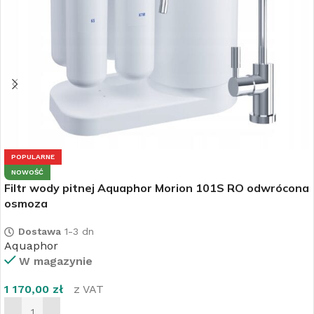
POPULARNE
NOWOŚĆ
Filtr wody pitnej Aquaphor Morion 101S RO odwrócona
osmoza
Dostawa
1-3 dn
Aquaphor
W magazynie
1 170,00
zł
z VAT
DODAJ DO KOSZYKA