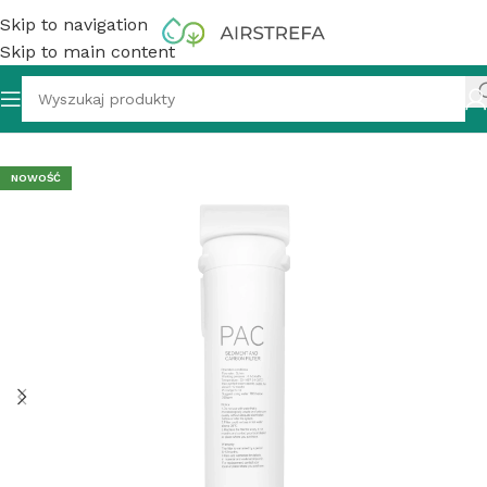
Skip to navigation
Skip to main content
atnianie wody
»
Midea PAC Filtr polipropylenowo-węglowy
NOWOŚĆ