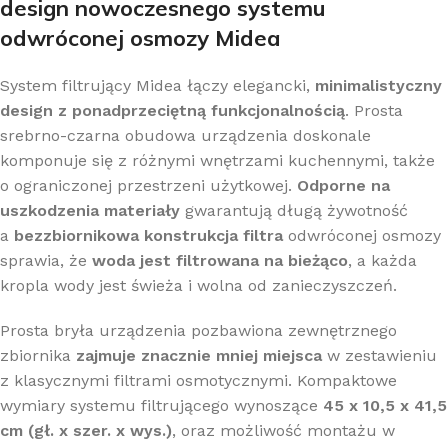
design nowoczesnego systemu
odwróconej osmozy Midea
System filtrujący Midea łączy elegancki,
minimalistyczny
design z ponadprzeciętną funkcjonalnością
. Prosta
srebrno-czarna obudowa urządzenia doskonale
komponuje się z różnymi wnętrzami kuchennymi, także
o ograniczonej przestrzeni użytkowej.
Odporne na
uszkodzenia materiały
gwarantują długą żywotność
a
bezzbiornikowa konstrukcja filtra
odwróconej osmozy
sprawia, że
woda jest filtrowana na bieżąco
, a każda
kropla wody jest świeża i wolna od zanieczyszczeń.
Prosta bryła urządzenia pozbawiona zewnętrznego
zbiornika
zajmuje znacznie mniej miejsca
w zestawieniu
z klasycznymi filtrami osmotycznymi. Kompaktowe
wymiary systemu filtrującego wynoszące
45 x 10,5 x 41,5
cm (gł. x szer. x wys.)
, oraz możliwość montażu w