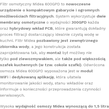
Filtr osmotyczny Midea 600GPD to
nowoczesne
urządzenie o kompaktowym gabarycie i ogromnych
możliwościach filtracyjnych
. System wykorzystuje
dwie
membrany osmotyczne
o wydajności
300GPD
każda
oraz
hybrydowy wkład PCB
, które gwarantują dokładny
proces filtracji dostarczający idealnie czystą wodę w
kuchni. Filtr Midea
pozbawiony jest zewnętrznego
zbiornika wody
, a jego konstrukcja została
zaprojektowana tak, aby
montaż
był możliwy nie
tylko
pod zlewozmywakiem
, ale
także pod większością
szafek kuchennych (w tzw. cokole szafki)
. Odwrócona
osmoza Midea 600GPD wyposażona jest w
moduł
WiFi
i
dedykowaną aplikację
, która ułatwia
monitorowanie jakości wody, stanu wkładów oraz
informuje o konieczności przeprowadzenia czynności
serwisowych.
Wysoka
wydajność osmozy Midea wynoszącą do 1,5 litra