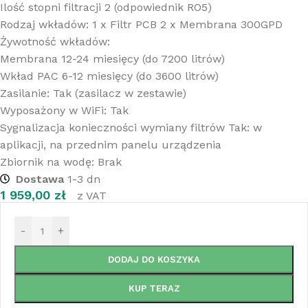
Ilość stopni filtracji
2 (odpowiednik RO5)
Rodzaj wkładów:
1 x Filtr PCB 2 x Membrana 300GPD
Żywotność wkładów:
Membrana 12-24 miesięcy (do 7200 litrów)
Wkład PAC 6-12 miesięcy (do 3600 litrów)
Zasilanie:
Tak (zasilacz w zestawie)
Wyposażony w WiFi:
Tak
Sygnalizacja konieczności wymiany filtrów
Tak: w
aplikacji, na przednim panelu urządzenia
Zbiornik na wodę:
Brak
Dostawa
1-3 dn
1 959,00
zł
z VAT
-
+
DODAJ DO KOSZYKA
KUP TERAZ