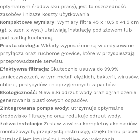
optymalnym środowisku pracy), jest to oszczędność
zasobów i niższe koszty użytkowania.
Kompaktowe wymiary:
Wymiary filtra 45 x 10,5 x 41,5 cm
(gł. x szer. x wys.) ułatwiają instalację pod zlewem lub
pod szafką kuchenną.
Prosta obsługa:
Wkłady wyposażone są w dedykowane
przyłącza oraz ruchome głowice, które w przyspieszają
przeprowadzenie serwisu.
Efektywna filtracja:
Skutecznie usuwa do 99,9%
zanieczyszczeń, w tym metali ciężkich, bakterii, wirusów,
chloru, pestycydów i nieprzyjemnych zapachów.
Ekologiczność:
Niewielki odrzut wody oraz ograniczenie
generowania plastikowych odpadów.
Zintegrowana pompa wody:
utrzymuje optymalne
środowisko filtracyjne oraz redukuje odrzut wody.
Łatwa instalacja:
Zestaw zawiera kompletny akcesoriów
montażowych, przejrzystą instrukcję, dzięki temu proces
instalacji jest intuicyjny i możliwy do wykonania