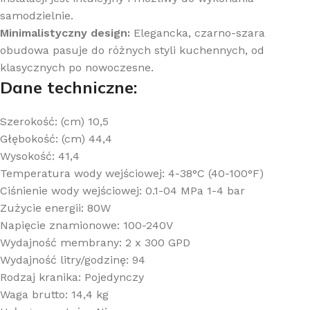
samodzielnie.
Minimalistyczny design:
Elegancka, czarno-szara
obudowa pasuje do różnych styli kuchennych, od
klasycznych po nowoczesne.
Dane techniczne:
Szerokość: (cm)
10,5
Głębokość: (cm)
44,4
Wysokość:
41,4
Temperatura wody wejściowej:
4-38°C (40-100°F)
Ciśnienie wody wejściowej:
0.1-04 MPa 1-4 bar
Zużycie energii:
80W
Napięcie znamionowe:
100-240V
Wydajność membrany:
2 x 300 GPD
Wydajność litry/godzinę:
94
Rodzaj kranika:
Pojedynczy
Waga brutto:
14,4 kg