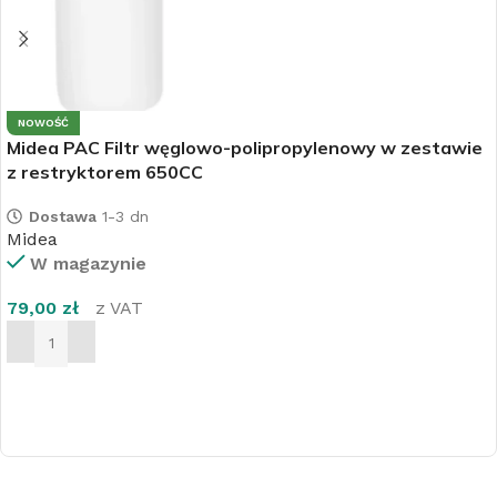
NOWOŚĆ
Midea PAC Filtr węglowo-polipropylenowy w zestawie
z restryktorem 650CC
Dostawa
1-3 dn
Midea
W magazynie
79,00
zł
z VAT
DODAJ DO KOSZYKA