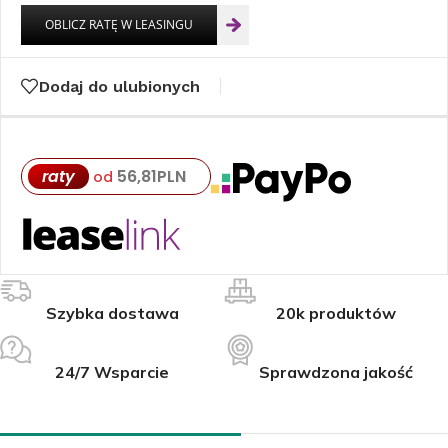
Dodaj do ulubionych
raty
56,81
PLN
od
Szybka dostawa
20k produktów
24/7 Wsparcie
Sprawdzona jakość