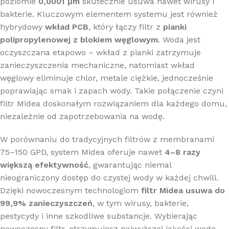
poziomie
0,0001 μm
skutecznie usuwa nawet wirusy i
bakterie. Kluczowym elementem systemu jest również
hybrydowy
wkład PCB
, który łączy filtr z
pianki
polipropylenowej z blokiem węglowym
. Woda jest
oczyszczana etapowo – wkład z pianki zatrzymuje
zanieczyszczenia mechaniczne, natomiast wkład
węglowy eliminuje chlor, metale ciężkie, jednocześnie
poprawiając smak i zapach wody. Takie połączenie czyni
filtr Midea doskonałym rozwiązaniem dla każdego domu,
niezależnie od zapotrzebowania na wodę.
W porównaniu do tradycyjnych filtrów z membranami
75–150 GPD, system Midea oferuje nawet
4–8 razy
większą efektywność
, gwarantując niemal
nieograniczony dostęp do czystej wody w każdej chwili.
Dzięki nowoczesnym technologiom
filtr Midea usuwa do
99,9% zanieczyszczeń
, w tym wirusy, bakterie,
pestycydy i inne szkodliwe substancje. Wybierając
nowoczesny filtr, otrzymujesz najwyższej jakości wodę,