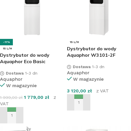
-11%
15 L/H
Dystrybutor do wody
15 L/H
Dystrybutor do wody
Aquaphor W3101-2F
Aquaphor Eco Basic
Dostawa
1-3 dn
Aquaphor
Dostawa
1-3 dn
Aquaphor
W magazynie
W magazynie
3 120,00
zł
z VAT
1 779,00
zł
z
1 999,00
zł
VAT
DODAJ DO KOSZYKA
DODAJ DO KOSZYKA