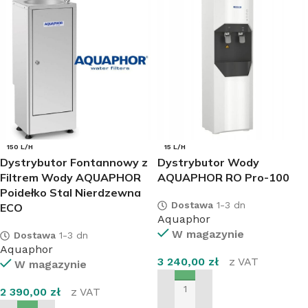
150 L/H
15 L/H
Dystrybutor Fontannowy z
Dystrybutor Wody
Filtrem Wody AQUAPHOR
AQUAPHOR RO Pro-100
Poidełko Stal Nierdzewna
Dostawa
1-3 dn
ECO
Aquaphor
W magazynie
Dostawa
1-3 dn
Aquaphor
3 240,00
zł
z VAT
W magazynie
2 390,00
zł
z VAT
DODAJ DO KOSZYKA