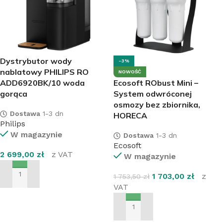
Dystrybutor wody
-3%
nablatowy PHILIPS RO
NOWOŚĆ
ADD6920BK/10 woda
Ecosoft RObust Mini –
gorąca
System odwróconej
osmozy bez zbiornika,
Dostawa
1-3 dn
HORECA
Philips
W magazynie
Dostawa
1-3 dn
Ecosoft
2 699,00
zł
z VAT
W magazynie
1 703,00
zł
z
1 753,50
zł
DODAJ DO KOSZYKA
VAT
DODAJ DO KOSZYKA