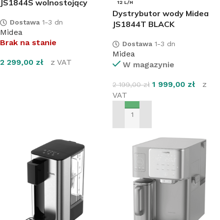
JS1844S wolnostojący
12 L/H
Dystrybutor wody Midea
Dostawa
1-3 dn
JS1844T BLACK
Midea
Brak na stanie
Dostawa
1-3 dn
Midea
2 299,00
zł
z VAT
W magazynie
DOWIEDZ SIĘ WIĘCEJ
1 999,00
zł
z
2 199,00
zł
VAT
DODAJ DO KOSZYKA