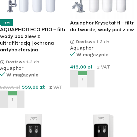
Aquaphor Kryształ H – filtr
-5%
AQUAPHOR ECO PRO – filtr
do twardej wody pod zlew
wody pod zlew z
Dostawa
1-3 dn
ultrafiltracją | ochrona
Aquaphor
antybakteryjna
W magazynie
Dostawa
1-3 dn
419,00
zł
z VAT
Aquaphor
W magazynie
DODAJ DO KOSZYKA
559,00
zł
z VAT
589,00
zł
DODAJ DO KOSZYKA