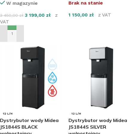
Brak na stanie
W magazynie
1 150,00
zł
z VAT
3 199,00
zł
z
3 450,00
zł
VAT
DOWIEDZ SIĘ WIĘCEJ
DODAJ DO KOSZYKA
12 L/H
12 L/H
Dystrybutor wody Midea
Dystrybutor wody Midea
JS1844S BLACK
JS1844S SILVER
wolnostojący
wolnostojący