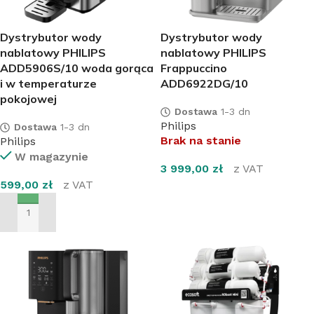
Dystrybutor wody
Dystrybutor wody
nablatowy PHILIPS
nablatowy PHILIPS
ADD5906S/10 woda gorąca
Frappuccino
i w temperaturze
ADD6922DG/10
pokojowej
Dostawa
1-3 dn
Philips
Dostawa
1-3 dn
Brak na stanie
Philips
W magazynie
3 999,00
zł
z VAT
599,00
zł
z VAT
DOWIEDZ SIĘ WIĘCEJ
DODAJ DO KOSZYKA