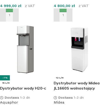
4 999,00
zł
z VAT
4 800,00
zł
z VAT
DODAJ DO KOSZYKA
DODAJ DO KOSZYKA
-7%
12 L/H
Dystrybutor wody Midea
15 L/H
Dystrybutor wody H20-c
JL1660S wolnostojący
Dostawa
1-3 dn
Dostawa
1-3 dn
Aquaphor
Midea