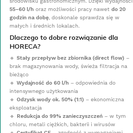
środowisku gastronomicznym. Dzięki wydajności
55–60 l/h
oraz możliwości pracy nawet
do 20
godzin na dobę
, doskonale sprawdza się w
małych i średnich lokalach.
Dlaczego to dobre rozwiązanie dla
HORECA?
🔹
Stały przepływ bez zbiornika (direct flow)
–
brak magazynowania wody, świeża filtracja na
bieżąco
🔹
Wydajność do 60 l/h
– odpowiednia do
intensywnego użytkowania
🔹
Odzysk wody ok. 50% (1:1)
– ekonomiczna
eksploatacja
🔹
Redukcja do 99% zanieczyszczeń
– w tym
chloru, metali ciężkich, bakterii i wirusów
🔹
Certyfikat CE
– zgodność z wymaganiami