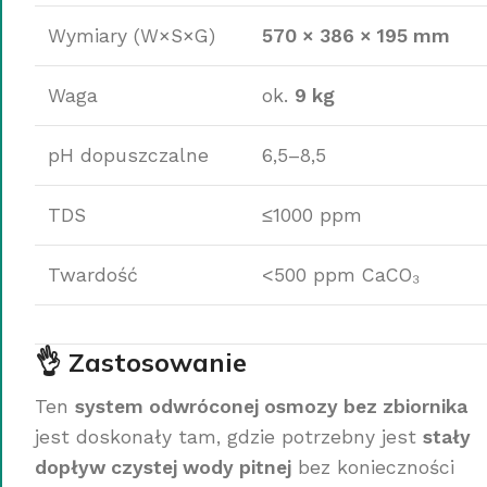
Wymiary (W×S×G)
570 × 386 × 195 mm
Waga
ok.
9 kg
pH dopuszczalne
6,5–8,5
TDS
≤1000 ppm
Twardość
<500 ppm CaCO₃
👌 Zastosowanie
Ten
system odwróconej osmozy bez zbiornika
jest doskonały tam, gdzie potrzebny jest
stały
dopływ czystej wody pitnej
bez konieczności