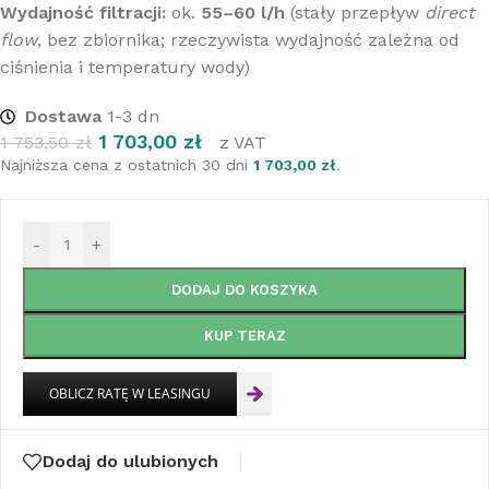
Wydajność filtracji:
ok.
55–60 l/h
(stały przepływ
direct
flow
, bez zbiornika; rzeczywista wydajność zależna od
ciśnienia i temperatury wody)
Dostawa
1-3 dn
1 703,00
zł
1 753,50
zł
z VAT
Najniższa cena z ostatnich 30 dni
1 703,00
zł
.
-
+
DODAJ DO KOSZYKA
KUP TERAZ
Dodaj do ulubionych