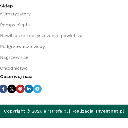
Sklep
Klimatyzatory
Pompy ciepła
Nawilżacze i oczyszczacze powietrza
Podgrzewacze wody
Nagrzewnice
Chłodnictwo
Obserwuj nas:
1 753,50
zł
Copyright © 2026 airstrefa.pl | Realizacja:
Investnet.pl
1
Ecosoft
703,00
zł
RObust
Mini –
z VAT