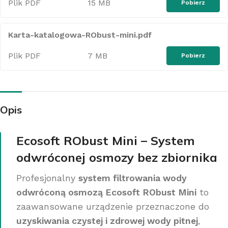
Plik PDF
15 MB
Pobierz
Karta-katalogowa-RObust-mini.pdf
Plik PDF
7 MB
Pobierz
Opis
Ecosoft RObust Mini
– System
odwróconej osmozy bez zbiornika
Profesjonalny
system filtrowania wody
odwróconą osmozą Ecosoft RObust Mini
to
zaawansowane urządzenie przeznaczone do
uzyskiwania czystej i zdrowej wody pitnej
,