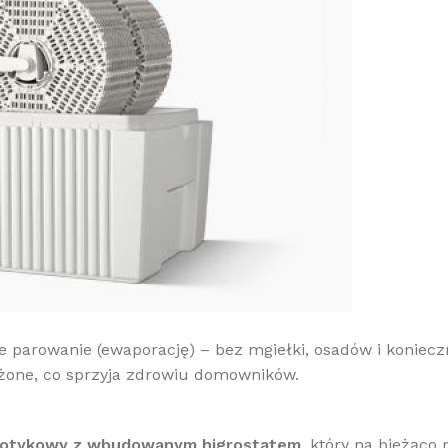
 parowanie (ewaporację) – bez mgiełki, osadów i konieczn
lżone, co sprzyja zdrowiu domowników.
 dotykowy z wbudowanym higrostatem
, który na bieżąco