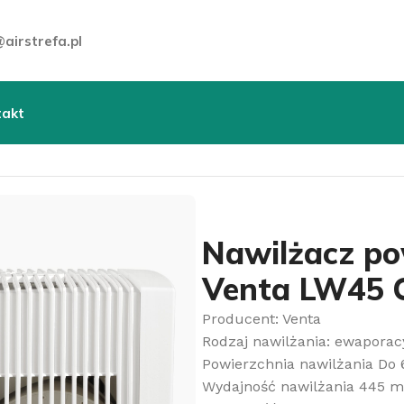
airstrefa.pl
takt
trza
»
Nawilżacze powietrza
»
Nawilżacze ewaporacyjne
Nawilżacz po
Venta LW45 C
Producent: Venta
Rodzaj nawilżania: ewaporac
Powierzchnia nawilżania Do
Wydajność nawilżania 445 m