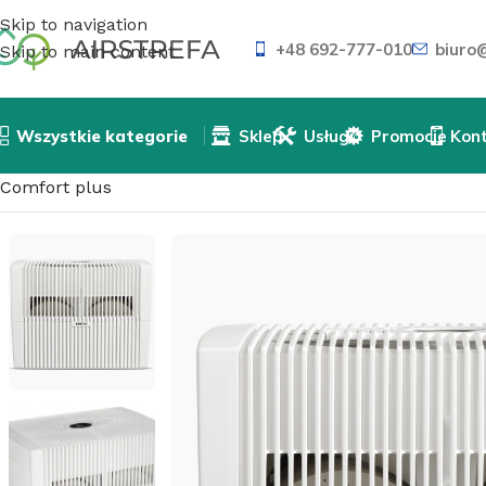
Skip to navigation
+48 692-777-010
biuro@
Skip to main content
Wszystkie kategorie
Sklep
Usługi
Promocje
Kon
Strona główna
»
Sklep
»
Nawilżacze i oczyszczacze powie
Comfort plus