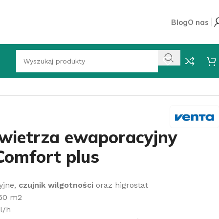
Blog
O nas
»
Nawilżacz powietrza ewaporacyjny Venta LW45
wietrza ewaporacyjny
omfort plus
yjne,
czujnik wilgotności
oraz higrostat
 60 m2
l/h