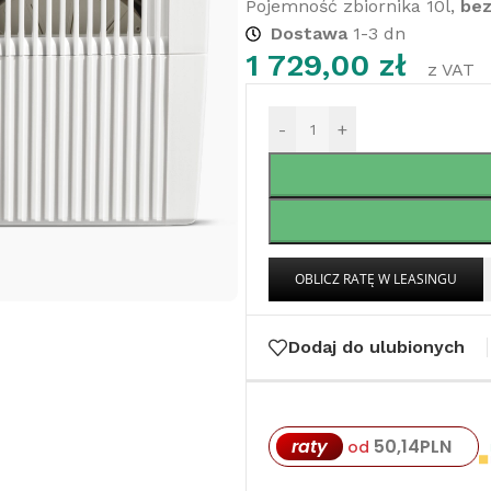
Pojemność zbiornika 10l,
bez
Dostawa
1-3 dn
1 729,00
zł
z VAT
-
+
Dodaj do ulubionych
raty
50,14
PLN
od