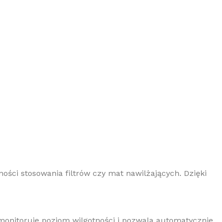
ości stosowania filtrów czy mat nawilżających. Dzięki
 monitoruje poziom wilgotności i pozwala automatycznie