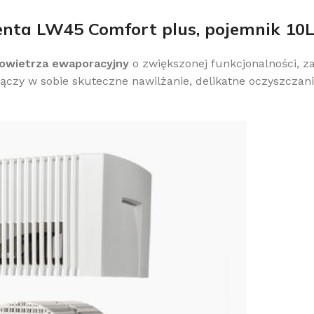
nta LW45 Comfort plus, pojemnik 10L
powietrza ewaporacyjny
o zwiększonej funkcjonalności, z
czy w sobie skuteczne nawilżanie, delikatne oczyszczanie
obacz pełną ofertę klimatyzacji
limatyzacje