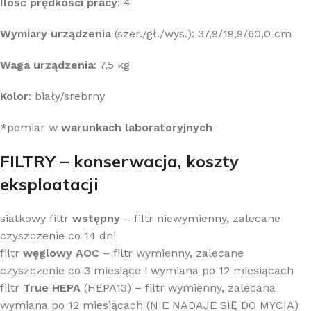
Ilość prędkości pracy
: 4
Wymiary urządzenia
(szer./gł./wys.): 37,9/19,9/60,0 cm
Waga urządzenia
: 7,5 kg
Kolor
: biały/srebrny
*
pomiar w
warunkach laboratoryjnych
FILTRY – konserwacja, koszty
eksploatacji
siatkowy filtr
wstępny
– filtr niewymienny, zalecane
czyszczenie co 14 dni
filtr
węglowy AOC
– filtr wymienny, zalecane
czyszczenie co 3 miesiące i wymiana po 12 miesiącach
filtr
True HEPA
(HEPA13)
– filtr wymienny, zalecana
wymiana po 12 miesiącach (NIE NADAJE SIĘ DO MYCIA)