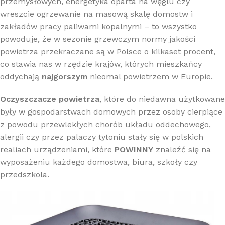
przemysłowych, energetyka oparta na węglu czy
wreszcie ogrzewanie na masową skalę domostw i
zakładów pracy paliwami kopalnymi – to wszystko
powoduje, że w sezonie grzewczym normy jakości
powietrza przekraczane są w Polsce o kilkaset procent,
co stawia nas w rzędzie krajów, których mieszkańcy
oddychają
najgorszym
nieomal powietrzem w Europie.
Oczyszczacze powietrza
, które do niedawna użytkowane
były w gospodarstwach domowych przez osoby cierpiące
z powodu przewlekłych chorób układu oddechowego,
alergii czy przez palaczy tytoniu stały się w polskich
realiach urządzeniami, które
POWINNY
znaleźć się na
wyposażeniu każdego domostwa, biura, szkoły czy
przedszkola.