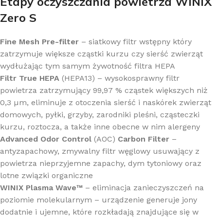
Etapy oczyszczania powietrza WINIX
Zero S
Fine Mesh Pre-filter
– siatkowy filtr wstępny który
zatrzymuje większe cząstki kurzu czy sierść zwierząt
wydłużając tym samym żywotność filtra HEPA
Filtr True HEPA
(HEPA13) – wysokosprawny filtr
powietrza zatrzymujący 99,97 % cząstek większych niż
0,3 µm, eliminuje z otoczenia sierść i naskórek zwierząt
domowych, pyłki, grzyby, zarodniki pleśni, cząsteczki
kurzu, roztocza, a także inne obecne w nim alergeny
Advanced Odor Control
(AOC)
Carbon Filter
–
antyzapachowy, zmywalny filtr węglowy usuwający z
powietrza nieprzyjemne zapachy, dym tytoniowy oraz
lotne związki organiczne
WINIX Plasma Wave™
– eliminacja zanieczyszczeń na
poziomie molekularnym – urządzenie generuje jony
dodatnie i ujemne, które rozkładają znajdujące się w