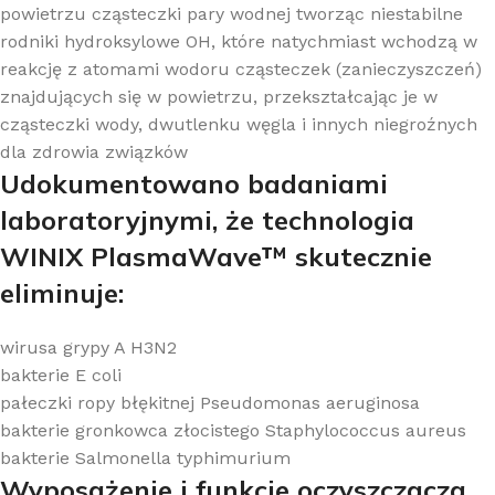
powietrzu cząsteczki pary wodnej tworząc niestabilne
rodniki hydroksylowe OH, które natychmiast wchodzą w
reakcję z atomami wodoru cząsteczek (zanieczyszczeń)
znajdujących się w powietrzu, przekształcając je w
cząsteczki wody, dwutlenku węgla i innych niegroźnych
dla zdrowia związków
Udokumentowano badaniami
laboratoryjnymi, że technologia
WINIX PlasmaWave™ skutecznie
eliminuje:
wirusa grypy A H3N2
bakterie E coli
pałeczki ropy błękitnej Pseudomonas aeruginosa
bakterie gronkowca złocistego Staphylococcus aureus
bakterie Salmonella typhimurium
Wyposażenie i funkcje oczyszczacza