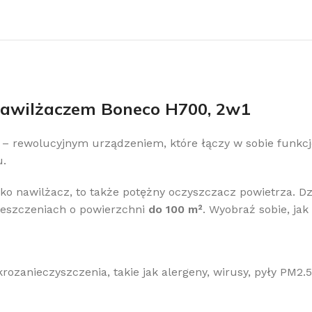
nawilżaczem Boneco H700, 2w1
– rewolucyjnym urządzeniem, które łączy w sobie funkcj
u.
o nawilżacz, to także potężny oczyszczacz powietrza. Dz
ieszczeniach o powierzchni
do 100 m²
. Wyobraź sobie, ja
rozanieczyszczenia, takie jak alergeny, wirusy, pyły PM2.