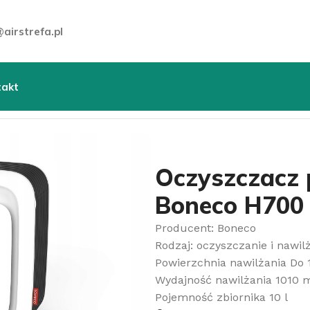
airstrefa.pl
takt
trza
»
Oczyszczacze powietrza
»
Oczyszczacz powietrza
Oczyszczacz 
Boneco H700
Producent: Boneco
Rodzaj: oczyszczanie i nawil
Powierzchnia nawilżania Do
Wydajność nawilżania 1010 
Pojemność zbiornika 10 l