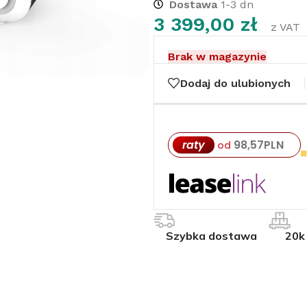
Dostawa
1-3 dn
3 399,00
zł
z VAT
Brak w magazynie
Dodaj do ulubionych
raty
98,57
PLN
od
Szybka dostawa
20k