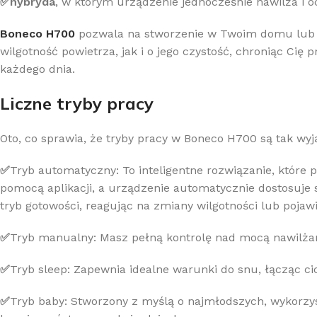
✅hybryda
, w którym urządzenie jednocześnie nawilża i o
Boneco H700
pozwala na stworzenie w Twoim domu lub b
wilgotność powietrza, jak i o jego czystość, chroniąc C
każdego dnia.
Liczne tryby pracy
Oto, co sprawia, że tryby pracy w Boneco H700 są tak wyj
✅
Tryb automatyczny: To inteligentne rozwiązanie, które 
pomocą aplikacji, a urządzenie automatycznie dostosuje 
tryb gotowości, reagując na zmiany wilgotności lub pojaw
✅
Tryb manualny: Masz pełną kontrolę nad mocą nawilżani
✅
Tryb sleep: Zapewnia idealne warunki do snu, łącząc c
✅
Tryb baby: Stworzony z myślą o najmłodszych, wykorzys