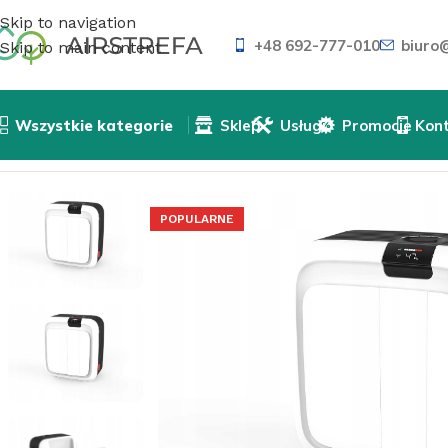
Skip to navigation
+48 692-777-010
biuro@
Skip to main content
Wszystkie kategorie
Sklep
Usługi
Promocje
Kon
Strona główna
»
Sklep
»
Nawilżacze i oczyszczacze powie
POPULARNE