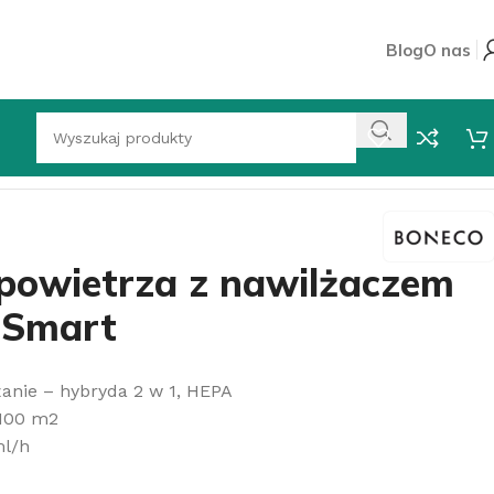
Blog
O nas
 z nawilżaczem Boneco H700 Smart
powietrza z nawilżaczem
 Smart
żanie – hybryda 2 w 1, HEPA
 100 m2
ml/h