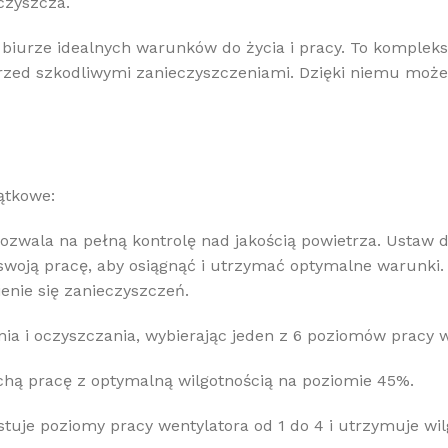
czyszcza.
iurze idealnych warunków do życia i pracy. To kompleks
ię przed szkodliwymi zanieczyszczeniami. Dzięki niemu m
ątkowe:
pozwala na pełną kontrolę nad jakością powietrza. Ustaw 
swoją pracę, aby osiągnąć i utrzymać optymalne warunki. 
ienie się zanieczyszczeń.
a i oczyszczania, wybierając jeden z 6 poziomów pracy w
ichą pracę z optymalną wilgotnością na poziomie 45%.
tuje poziomy pracy wentylatora od 1 do 4 i utrzymuje wi