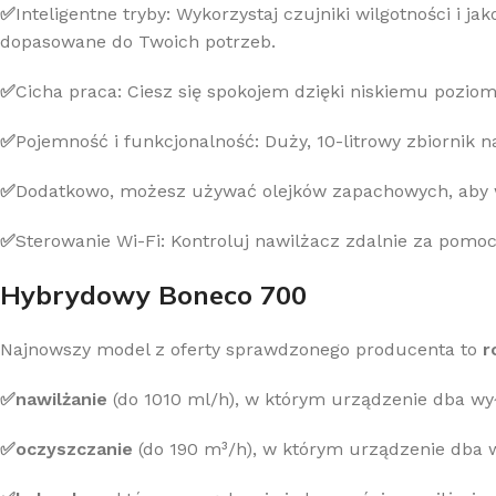
✅
Inteligentne tryby: Wykorzystaj czujniki wilgotności i 
dopasowane do Twoich potrzeb.
✅
Cicha praca: Ciesz się spokojem dzięki niskiemu pozio
Z
✅
Pojemność i funkcjonalność: Duży, 10-litrowy zbiornik na
✅
Dodatkowo, możesz używać olejków zapachowych, aby
K
✅
Sterowanie Wi-Fi: Kontroluj nawilżacz zdalnie za pomo
Hybrydowy Boneco 700
Najnowszy model z oferty sprawdzonego producenta to
r
✅nawilżanie
(do 1010 ml/h), w którym urządzenie dba wy
✅oczyszczanie
(do 190 m³/h), w którym urządzenie dba w