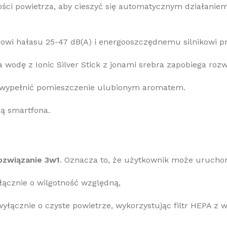
jakości powietrza, aby cieszyć się automatycznym działanie
mowi hałasu 25-47 dB(A) i energooszczędnemu silnikowi pr
obacz pełną ofertę klimatyzacji
 wodę z Ionic Silver Stick z jonami srebra zapobiega rozwo
 wypełnić pomieszczenie ulubionym aromatem.
limatyzacje
cą smartfona.
ozwiązanie 3w1
. Oznacza to, że użytkownik może urucho
łącznie o wilgotność względną,
yłącznie o czyste powietrze, wykorzystując filtr HEPA z