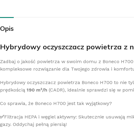
Opis
KLIMATYZATORY
Klimatyzatory ścienne
Hybrydowy oczyszczacz powietrza z 
Klimatyzatory przypodłogowo-sufitowe
Zadbaj o jakość powietrza w swoim domu z Boneco H700 
Klimatyzatory przenośne
kompleksowe rozwiązanie dla Twojego zdrowia i komfort
Klimatyzatory konsole
Hybrydowy oczyszczacz powietrza Boneco H700 to nie tylk
Klimatyzatory kasetowe
prędkością
190 m³/h
(CADR), idealnie sprawdzi się w pom
Klimatyzatory kanałowe
Co sprawia, że Boneco H700 jest tak wyjątkowy?
Systemy Multi
✅
Filtracja HEPA i węgiel aktywny: Skutecznie usuwają mik
Środki czystości do klimatyzacji
gazy. Oddychaj pełną piersią!
Akcesoria do klimatyzacji