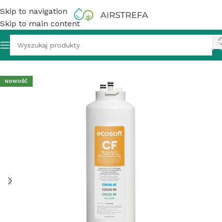
Skip to navigation
Skip to main content
e wody
»
Wkład wstępny Ecosoft CF do filtra CROSS 60 i 90
NOWOŚĆ