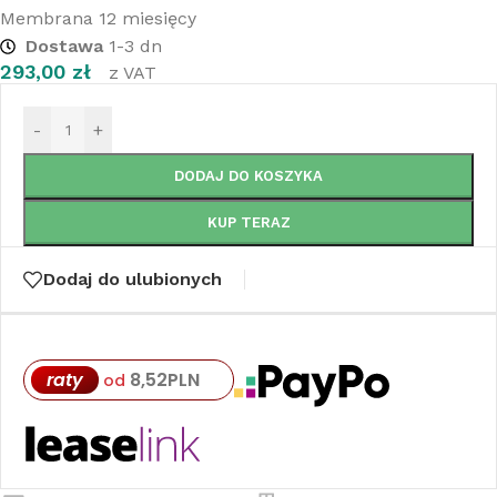
Membrana 12 miesięcy
Dostawa
1-3 dn
293,00
zł
z VAT
-
+
DODAJ DO KOSZYKA
KUP TERAZ
Dodaj do ulubionych
raty
8,52
PLN
od