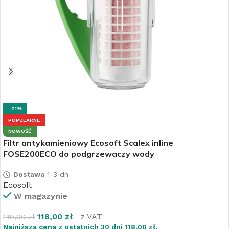
-21%
POPULARNE
NOWOŚĆ
Filtr antykamieniowy Ecosoft Scalex inline
FOSE200ECO do podgrzewaczy wody
Dostawa
1-3 dn
Ecosoft
W magazynie
118,00
zł
z VAT
149,00
zł
Najniższa cena z ostatnich 30 dni
118,00
zł
.