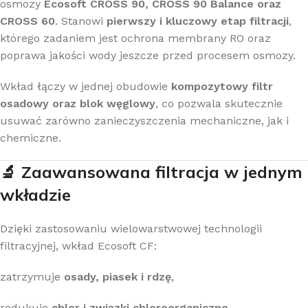
osmozy
Ecosoft CROSS 90, CROSS 90 Balance oraz
CROSS 60
. Stanowi
pierwszy i kluczowy etap filtracji
,
którego zadaniem jest ochrona membrany RO oraz
poprawa jakości wody jeszcze przed procesem osmozy.
Wkład łączy w jednej obudowie
kompozytowy filtr
osadowy oraz blok węglowy
, co pozwala skutecznie
usuwać zarówno zanieczyszczenia mechaniczne, jak i
chemiczne.
🔬 Zaawansowana filtracja w jednym
wkładzie
Dzięki zastosowaniu wielowarstwowej technologii
filtracyjnej, wkład Ecosoft CF:
zatrzymuje
osady, piasek i rdzę
,
redukuje
chlor i związki chloroorganiczne
,