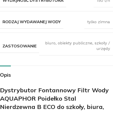
WYDAJNOŚĆ DYSTRYBUTORA
150 l/h
RODZAJ WYDAWANEJ WODY
tylko zimna
biuro
,
obiekty publiczne
,
szkoły /
ZASTOSOWANIE
urzędy
Opis
Dystrybutor Fontannowy Filtr Wody
AQUAPHOR Poidełko Stal
Nierdzewna B ECO do szkoły, biura,