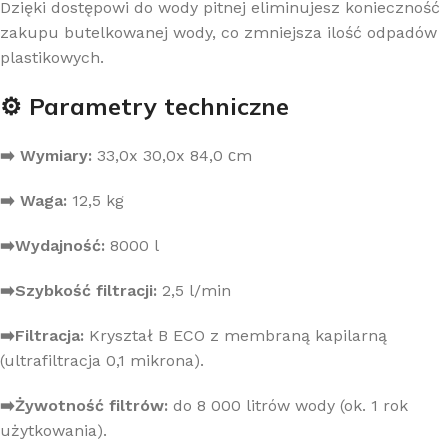
Dzięki dostępowi do wody pitnej eliminujesz konieczność
zakupu butelkowanej wody, co zmniejsza ilość odpadów
plastikowych.
⚙️ Parametry techniczne
➡️ Wymiary:
33,0x 30,0x 84,0 сm
➡️ Waga:
12,5 kg
➡️Wydajność:
8000 l
➡️Szybkość filtracji:
2,5 l/min
➡️Filtracja:
Kryształ B ECO z membraną kapilarną
(ultrafiltracja 0,1 mikrona).
➡️Żywotność filtrów:
do 8 000 litrów wody (ok. 1 rok
użytkowania).