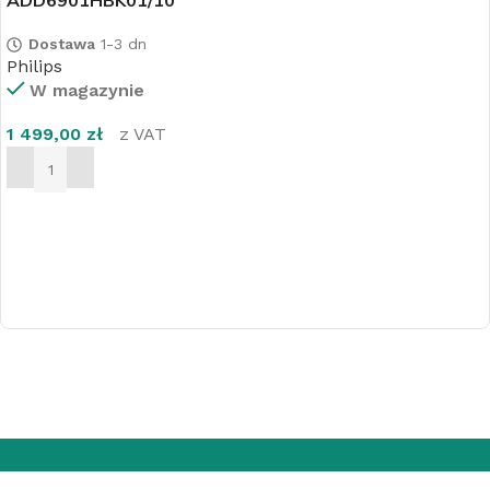
ADD6901HBK01/10
Dostawa
1-3 dn
Philips
W magazynie
1 499,00
zł
z VAT
DODAJ DO KOSZYKA