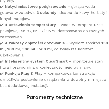
higieny.
✔️
Natychmiastowe podgrzewanie
– gorąca woda
gotowa w zaledwie
3 sekundy
, idealna do kawy, herbaty i
innych napojów.
✔️
4 ustawienia temperatury
– woda w temperaturze
pokojowej, 45 °C, 85 °C i 95 °C dostosowana do różnych
zastosowań.
✔️
4 zakresy objętości dozowania
– wybierz spośród
150
ml, 200 ml, 300 ml i 500 ml
, co zwiększa komfort
użytkowania.
✔️
Inteligentny system ClearSmart
– monitoruje stan
filtra i przypomina o konieczności jego wymiany.
✔️
Funkcja Plug & Play
– kompaktowa konstrukcja
umożliwia postawienie urządzenia w dowolnym miejscu
bez dodatkowej instalacji.
Parametry techniczne