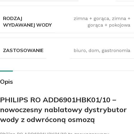
RODZAJ
zimna + gorąca
,
zimna +
WYDAWANEJ WODY
gorąca + pokojowa
ZASTOSOWANIE
biuro
,
dom
,
gastronomia
Opis
PHILIPS RO ADD6901HBK01/10 –
nowoczesny nablatowy dystrybutor
wody z odwróconą osmozą