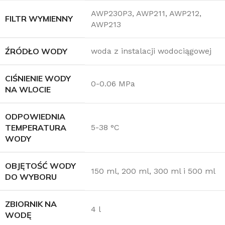
AWP230P3, AWP211, AWP212,
FILTR WYMIENNY
AWP213
ŹRÓDŁO WODY
woda z instalacji wodociągowej
CIŚNIENIE WODY
0-0.06 MPa
NA WLOCIE
ODPOWIEDNIA
TEMPERATURA
5-38 °C
WODY
OBJĘTOŚĆ WODY
150 ml, 200 ml, 300 ml i 500 ml
DO WYBORU
ZBIORNIK NA
4 l
WODĘ