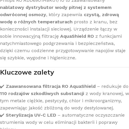
Philips RO ADD6901HBK01/10 to zaawansowany
nablatowy dystrybutor wody pitnej z systemem
odwróconej osmozy
, który zapewnia
czystą, zdrową
wodę o różnych temperaturach
prosto z kranu, bez
konieczności instalacji sieciowej. Urządzenie łączy w
sobie innowacyjną filtrację
AquaShield RO
z funkcjami
natychmiastowego podgrzewania i bezpieczeństwa,
dzięki czemu codzienne przygotowywanie napojów staje
się szybkie, wygodne i higieniczne.
Kluczowe zalety
✔️
Zaawansowana filtracja RO AquaShield
– redukuje do
110 rodzajów szkodliwych substancji
z wody kranowej, w
tym metale ciężkie, pestycydy, chlor i mikroorganizmy,
zapewniając jakość zbliżoną do wody destylowanej.
✔️
Sterylizacja UV-C LED
– automatyczne oczyszczanie
strumienia wody w celu eliminacji bakterii i poprawy