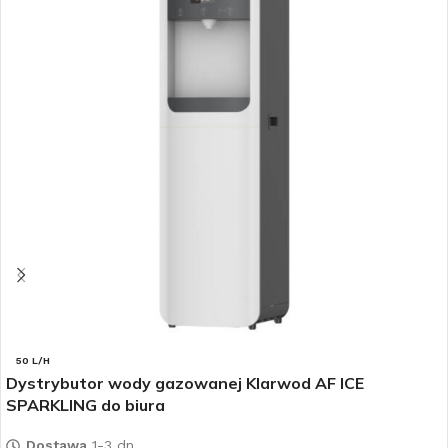
50 L/H
Dystrybutor wody gazowanej Klarwod AF ICE
SPARKLING do biura
Dostawa
1-3 dn