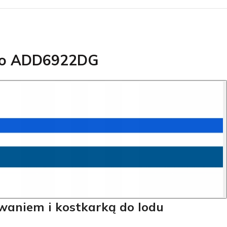
ino ADD6922DG
waniem i kostkarką do lodu