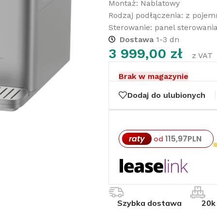
Montaż: Nablatowy
Rodzaj podłączenia: z poje
Sterowanie: panel sterowani
Dostawa
1-3 dn
3 999,00
zł
z VAT
Brak w magazynie
Dodaj do ulubionych
raty
115,97
PLN
od
Szybka dostawa
20k