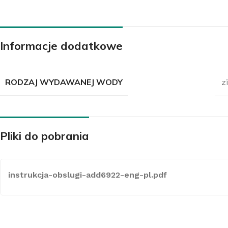
Informacje dodatkowe
KLIMATYZATORY
Klimatyzatory ścienne
RODZAJ WYDAWANEJ WODY
z
Klimatyzatory przypodłogowo-sufitowe
Klimatyzatory przenośne
Klimatyzatory konsole
Pliki do pobrania
Klimatyzatory kasetowe
Klimatyzatory kanałowe
instrukcja-obslugi-add6922-eng-pl.pdf
Systemy Multi
Środki czystości do klimatyzacji
Akcesoria do klimatyzacji