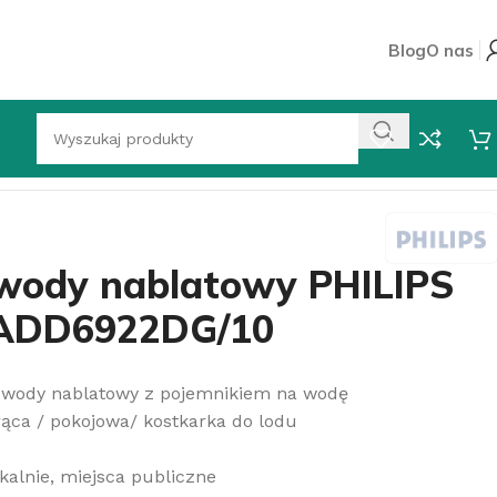
Blog
O nas
o ADD6922DG/10
wody nablatowy PHILIPS
 ADD6922DG/10
r wody nablatowy z pojemnikiem na wodę
rąca / pokojowa/ kostkarka do lodu
kalnie, miejsca publiczne