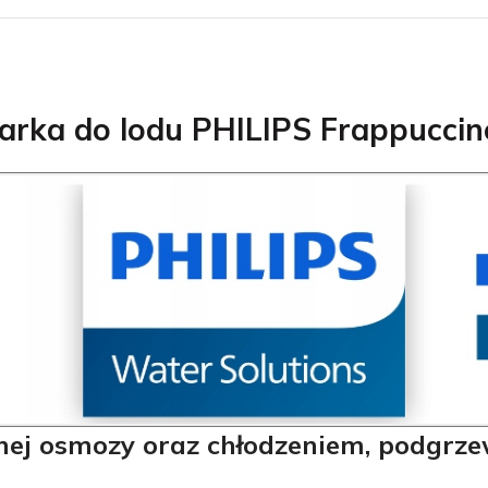
karka do lodu PHILIPS Frappucc
obacz pełną ofertę klimatyzacji
limatyzacje
nej osmozy oraz chłodzeniem, podgrze