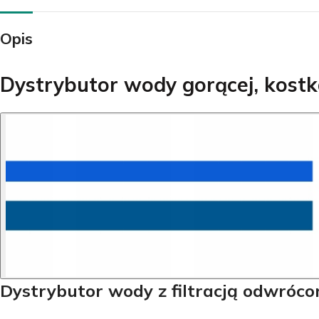
Opis
Dystrybutor wody gorącej, kost
Z
K
Dystrybutor wody z filtracją odwróco