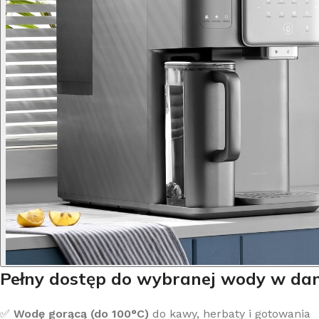
Pełny dostęp do wybranej wody w d
✅
Wodę gorącą (do 100°C)
do kawy, herbaty i gotowania