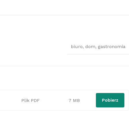
biuro
,
dom
,
gastronomia
Plik PDF
7 MB
Pobierz