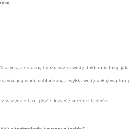
ręką
Ci czystą, smaczną i bezpieczną wodę dokładnie taką, jaką
zeźwiającą wodę schłodzoną, zwykłą wodę pokojową lub p
ż wszędzie tam, gdzie liczy się komfort i jakość.
583 z technologią Aquaporin Inside®
.