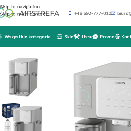
Skip to navigation
+48 692-777-010
biuro@
Skip to main content
Wszystkie kategorie
Sklep
Usługi
Promocje
Kon
Strona główna
»
Sklep
»
Uzdatnianie wody
»
Dystrybutory