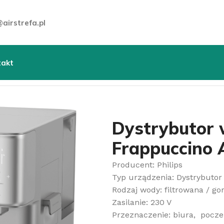
airstrefa.pl
takt
 wody
»
Dystrybutor wody nablatowy PHILIPS Frappuccin
Dystrybutor 
Frappuccino
Producent: Philips
Typ urządzenia: Dystrybuto
Rodzaj wody: filtrowana / go
Zasilanie: 230 V
Przeznaczenie: biura, pocze