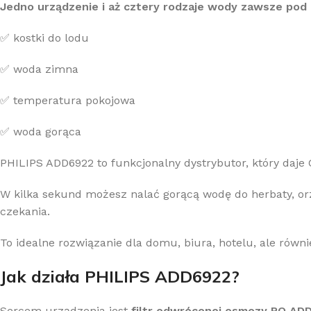
Jedno urządzenie i aż cztery rodzaje wody zawsze pod 
✅ kostki do lodu
✅ woda zimna
✅ temperatura pokojowa
✅ woda gorąca
PHILIPS ADD6922 to funkcjonalny dystrybutor, który daje 
W kilka sekund możesz nalać gorącą wodę do herbaty, or
czekania.
To idealne rozwiązanie dla domu, biura, hotelu, ale równie
Jak działa PHILIPS ADD6922?
Sercem urządzenia jest
filtr odwróconej osmozy RO ADD