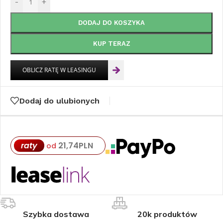
-
+
DODAJ DO KOSZYKA
KUP TERAZ
Dodaj do ulubionych
raty
21,74
PLN
od
Szybka dostawa
20k produktów