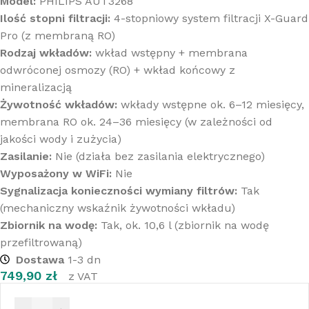
Model:
PHILIPS AUT3268
Ilość stopni filtracji:
4-stopniowy system filtracji X-Guard
Pro (z membraną RO)
Rodzaj wkładów:
wkład wstępny + membrana
odwróconej osmozy (RO) + wkład końcowy z
mineralizacją
Żywotność wkładów:
wkłady wstępne ok. 6–12 miesięcy,
membrana RO ok. 24–36 miesięcy (w zależności od
jakości wody i zużycia)
Zasilanie:
Nie (działa bez zasilania elektrycznego)
Wyposażony w WiFi:
Nie
Sygnalizacja konieczności wymiany filtrów:
Tak
(mechaniczny wskaźnik żywotności wkładu)
Zbiornik na wodę:
Tak, ok. 10,6 l (zbiornik na wodę
przefiltrowaną)
Dostawa
1-3 dn
749,90
zł
z VAT