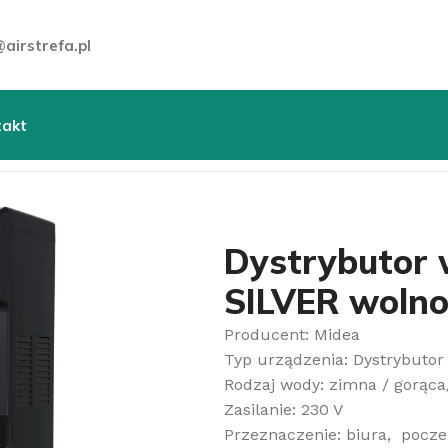
airstrefa.pl
takt
 wody
»
Dystrybutor wody Midea JS1844S SILVER wolnosto
Dystrybutor 
SILVER wolno
Producent: Midea
Typ urządzenia: Dystrybutor
Rodzaj wody: zimna / gorąca
Zasilanie: 230 V
Przeznaczenie: biura, pocze