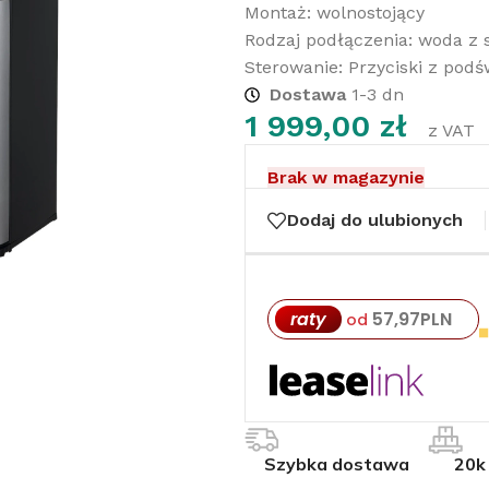
Montaż: wolnostojący
Rodzaj podłączenia: woda z 
Sterowanie: Przyciski z pod
Dostawa
1-3 dn
1 999,00
zł
z VAT
Brak w magazynie
Dodaj do ulubionych
raty
57,97
PLN
od
Szybka dostawa
20k