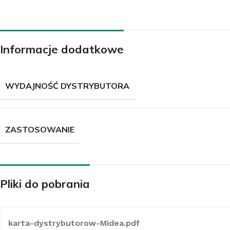
Informacje dodatkowe
KLIMATYZATORY
Klimatyzatory ścienne
WYDAJNOŚĆ DYSTRYBUTORA
Klimatyzatory przypodłogowo-sufitowe
Klimatyzatory przenośne
Klimatyzatory konsole
ZASTOSOWANIE
Klimatyzatory kasetowe
Klimatyzatory kanałowe
Pliki do pobrania
Systemy Multi
Środki czystości do klimatyzacji
Akcesoria do klimatyzacji
karta-dystrybutorow-Midea.pdf