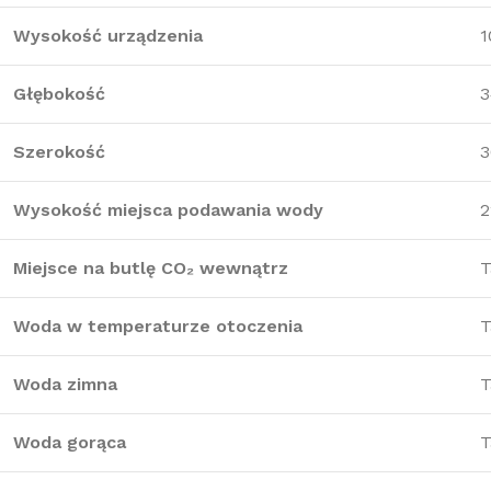
Wysokość urządzenia
1
Głębokość
3
Szerokość
3
Wysokość miejsca podawania wody
2
Miejsce na butlę CO₂ wewnątrz
T
Woda w temperaturze otoczenia
T
Woda zimna
T
Woda gorąca
T