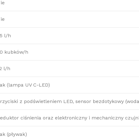
ie
ie
5 l/h
0 kubków/h
2 l/h
ak (lampa UV C-LED)
rzyciski z podświetleniem LED, sensor bezdotykowy (wod
eduktor ciśnienia oraz elektroniczny i mechaniczny czuj
ak (pływak)