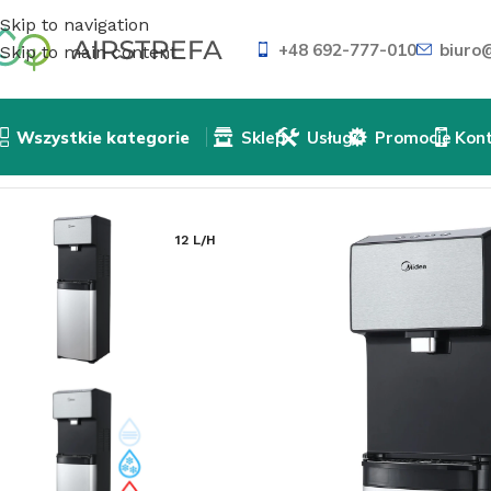
Skip to navigation
+48 692-777-010
biuro@
Skip to main content
Wszystkie kategorie
Sklep
Usługi
Promocje
Kon
Strona główna
»
Sklep
»
Uzdatnianie wody
»
Dystrybutory
12 L/H