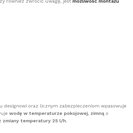
ży również zwrócić uwagę, jest
możliwość montażu
emu designowi oraz licznym zabezpieczeniom wpasowuje
wuje
wodę w temperaturze pokojowej
,
zimną
o
z zmiany temperatury 25 l/h
.