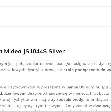
obacz pełną ofertę klimatyzacji
limatyzacje
a Midea JS1844S Silver
rnym
jest połączeniem nowoczesnego designu z praktyczn
 bezbutlowych dystrybutorów jest
stałe podłączenie do w
stwie użytkowników. Wyposażona w
lampę UV
eliminującą 
zbliżeniowym
idealnie odnajdzie się w miejscach publiczny
 której dystrybuowane są
trzy rodzaje wody
, to praktycz
! Wolnostojący dystrybutor wyposażony został w
dwa czuj