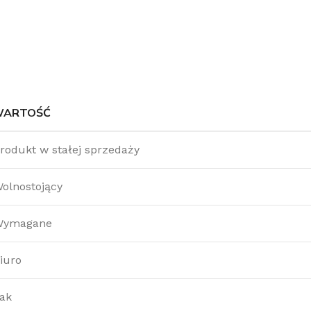
WARTOŚĆ
rodukt w stałej sprzedaży
olnostojący
Wymagane
iuro
ak