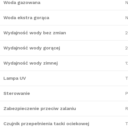
Woda gazowana
N
Woda ekstra gorąca
N
Wydajność wody bez zmian
2
Wydajność wody gorącej
2
Wydajność wody zimnej
1
Lampa UV
T
Sterowanie
P
Zabezpieczenie przeciw zalaniu
R
Czujnik przepełnienia tacki ociekowej
T