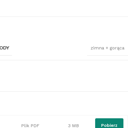
ODY
zimna + gorąca
Plik PDF
3 MB
Pobierz