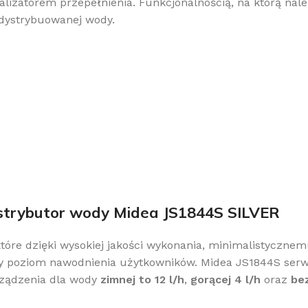
izatorem przepełnienia. Funkcjonalnością, na którą nale
 dystrybuowanej wody.
ystrybutor wody Midea JS1844S SILVER
tóre dzięki wysokiej jakości wykonania, minimalistyczn
ny poziom nawodnienia użytkowników. Midea JS1844S ser
rządzenia dla wody
zimnej to 12 l/h
,
gorącej 4 l/h
oraz
be