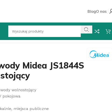
Blog
O nas
jący
wody Midea JS1844S
stojący
 wody wolnostojący
/ pokojowa
kalnie, miejsca publiczne