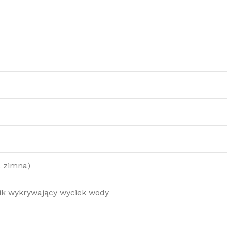
a zimna)
nik wykrywający wyciek wody