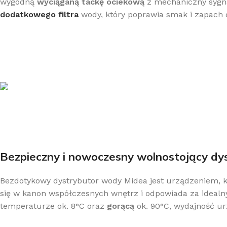
wygodną
wyciąganą tackę ociekową
z mechaniczny sygnal
dodatkowego filtra
wody, który poprawia smak i zapach
Bezpieczny i nowoczesny wolnostojący d
Bezdotykowy dystrybutor wody Midea jest urządzeniem, k
się w kanon współczesnych wnętrz i odpowiada za ideal
temperaturze ok. 8°C oraz
gorącą
ok. 90°C, wydajność u