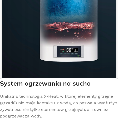
System ogrzewania na sucho
Unikalna technologia X-Heat, w której elementy grzejne
(grzałki) nie mają kontaktu z wodą, co pozwala wydłużyć
żywotność nie tylko elementów grzejnych, a również
podgrzewacza wody.