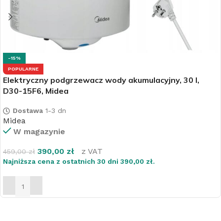
-15%
POPULARNE
Elektryczny podgrzewacz wody akumulacyjny, 30 l,
D30-15F6, Midea
Dostawa
1-3 dn
Midea
W magazynie
390,00
zł
z VAT
459,00
zł
Najniższa cena z ostatnich 30 dni
390,00
zł
.
DODAJ DO KOSZYKA