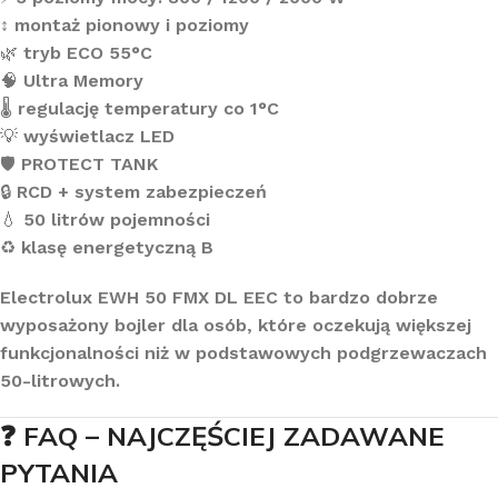
↕️
montaż pionowy i poziomy
🌿
tryb ECO 55°C
🧠
Ultra Memory
🌡️
regulację temperatury co 1°C
💡
wyświetlacz LED
🛡️
PROTECT TANK
🔒
RCD + system zabezpieczeń
💧
50 litrów pojemności
♻️
klasę energetyczną B
Electrolux EWH 50 FMX DL EEC to bardzo dobrze
wyposażony bojler dla osób, które oczekują większej
funkcjonalności niż w podstawowych podgrzewaczach
50-litrowych.
❓ FAQ – NAJCZĘŚCIEJ ZADAWANE
PYTANIA