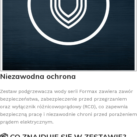
Niezawodna ochrona
Zestaw podgrzewacza wody serii Formax zawiera zawór
bezpieczeństwa, zabezpieczenie przed przegrzaniem
oraz wyłącznik różnicowoprądowy (RCD), co zapewnia
bezpieczną pracę i niezawodnie chroni przed porażeniem
prądem elektrycznym.
📦 CO ZNAJDUJE SIĘ W ZESTAWIE?