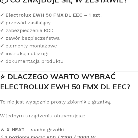
✔
Electrolux EWH 50 FMX DL EEC – 1 szt.
✔ przewód zasilający
✔ zabezpieczenie RCD
✔ zawór bezpieczeństwa
✔ elementy montażowe
✔ instrukcja obsługi
✔ dokumentacja produktu
⭐ DLACZEGO WARTO WYBRAĆ
ELECTROLUX EWH 50 FMX DL EEC?
To nie jest wyłącznie prosty zbiornik z grzałką.
W jednym urządzeniu otrzymujesz:
🔥
X-HEAT – suche grzałki
⚡
3 poziomy mocy: 800 / 1200 / 2000 W