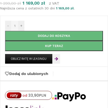
1 169,00
zł
1 299,00
zł
z VAT
Najniższa cena z ostatnich 30 dni
1 169,00
zł
.
-
+
DODAJ DO KOSZYKA
KUP TERAZ
Dodaj do ulubionych
raty
33,90
PLN
od