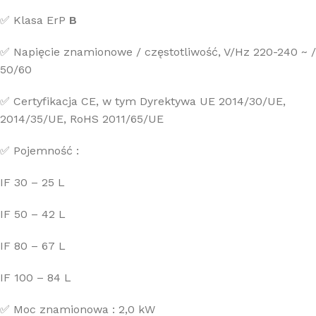
✅ Klasa ErP
B
✅ Napięcie znamionowe / częstotliwość, V/Hz 220-240 ~ /
50/60
✅ Certyfikacja CE, w tym Dyrektywa UE 2014/30/UE,
2014/35/UE, RoHS 2011/65/UE
✅ Pojemność :
IF 30 – 25 L
IF 50 – 42 L
IF 80 – 67 L
IF 100 – 84 L
✅ Moc znamionowa : 2,0 kW