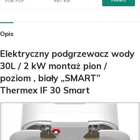
Plik PDF
461 KB
Pobierz
Opis
Elektryczny podgrzewacz wody
30L / 2 kW montaż pion /
poziom , biały „SMART”
Thermex IF 30 Smart