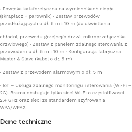
‧
Powłoka kataforetyczna na wymiennikach ciepła
(skraplacz + parownik)
‧
Zestaw przewodów
przedłużających o dł. 5 m i 10 m (do oświetlenia
chłodni, przewodu grzejnego drzwi, mikroprzełącznika
drzwiowego)
‧
Zestaw z panelem zdalnego sterowania z
przewodem o dł. 5 m i 10 m
‧
Konfiguracja fabryczna
Master & Slave (kabel o dł. 5 m)
‧
Zestaw z przewodem alarmowym o dł. 5 m
‧
IoT – Usługa zdalnego monitoringu i sterowania (Wi-Fi –
2G). Brama obsługuje tylko sieci Wi-Fi o częstotliwości
2,4 GHz oraz sieci ze standardem szyfrowania
WPA/WPA2.
Dane techniczne