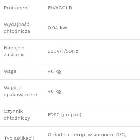
Producent
RIVACOLD
Wydajność
0.94 kW
chłodnicza
Napięcie
230V/1/50Hz
zasilania
Waga
46 kg
Waga z
46 kg
opakowaniem
Czynnik
R290 (propan)
chłodniczy
Chłodnia: temp. w komorze 0°C,
Typ aplikacji