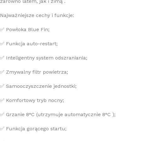
zarówno latem, jak i zimą .
Najważniejsze cechy i funkcje:
✅ Powłoka Blue Fin;
✅ Funkcja auto-restart;
✅ Inteligentny system odszraniania;
✅ Zmywalny filtr powietrza;
✅ Samooczyszczenie jednostki;
✅ Komfortowy tryb nocny;
✅ Grzanie 8°C (utrzymuje automatycznie 8°C );
✅ Funkcja gorącego startu;