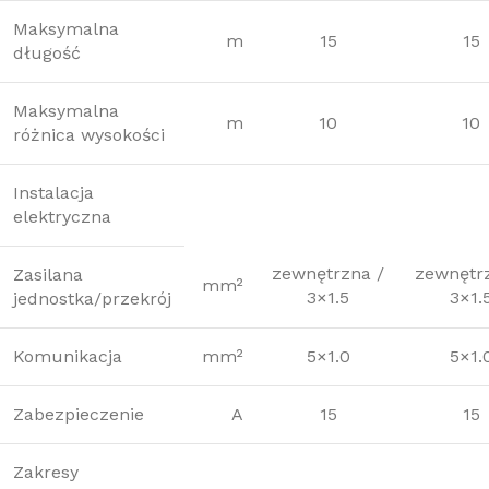
Maksymalna
m
15
15
długość
Maksymalna
m
10
10
różnica wysokości
Instalacja
elektryczna
zewnętrzna /
zewnętr
Zasilana
mm²
3×1.5
3×1.
jednostka/przekrój
Komunikacja
mm²
5×1.0
5×1.
Zabezpieczenie
A
15
15
Zakresy