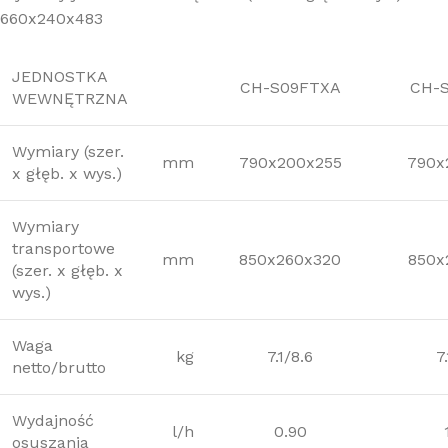
660x240x483
JEDNOSTKA
CH-S09FTXA
CH-
WEWNĘTRZNA
Wymiary (szer.
mm
790x200x255
790x
x głęb. x wys.)
Wymiary
transportowe
mm
850x260x320
850x
(szer. x głęb. x
wys.)
Waga
kg
7.1/8.6
7
netto/brutto
Wydajność
l/h
0.90
osuszania