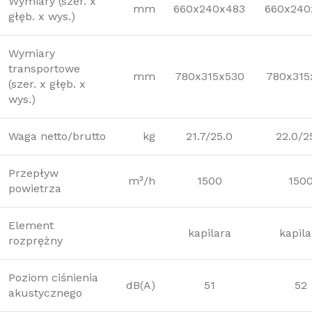
Wymiary (szer. x
mm
660x240x483
660x240
głęb. x wys.)
Wymiary
transportowe
mm
780x315x530
780x315
(szer. x głęb. x
wys.)
Waga netto/brutto
kg
21.7/25.0
22.0/2
Przepływ
m³/h
1500
150
powietrza
Element
kapilara
kapila
rozprężny
Poziom ciśnienia
dB(A)
51
52
akustycznego