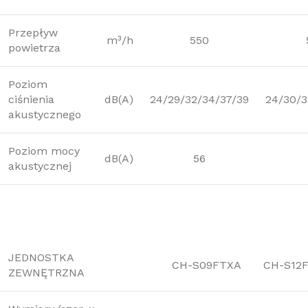
Przepływ
m³/h
550
powietrza
Poziom
ciśnienia
dB(A)
24/29/32/34/37/39
24/30/3
akustycznego
Poziom mocy
dB(A)
56
akustycznej
JEDNOSTKA
CH-S09FTXA
CH-S12
ZEWNĘTRZNA