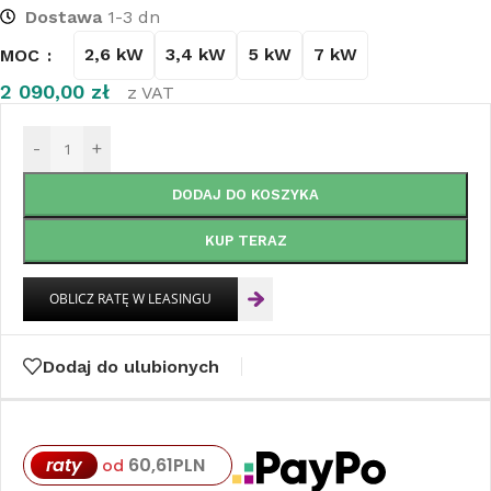
Dostawa
1-3 dn
2,6 kW
3,4 kW
5 kW
7 kW
MOC
2 090,00
zł
z VAT
-
+
DODAJ DO KOSZYKA
KUP TERAZ
Dodaj do ulubionych
raty
60,61
PLN
od