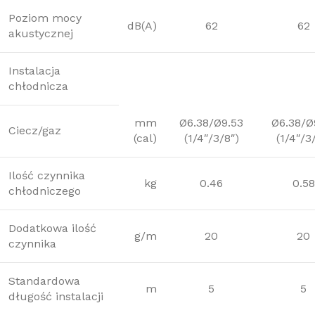
Poziom mocy
dB(A)
62
62
akustycznej
Instalacja
chłodnicza
mm
Ø6.38/Ø9.53
Ø6.38/Ø
Ciecz/gaz
(cal)
(1/4″/3/8″)
(1/4″/3
Ilość czynnika
kg
0.46
0.58
chłodniczego
Dodatkowa ilość
g/m
20
20
czynnika
Standardowa
m
5
5
długość instalacji