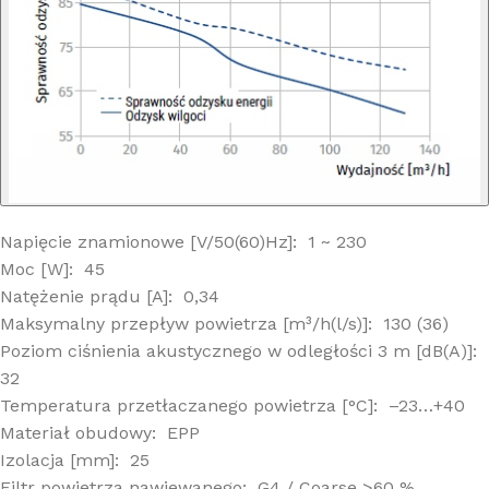
Napięcie znamionowe [V/50(60)Hz]: 1 ~ 230
Moc [W]: 45
Natężenie prądu [A]: 0,34
Maksymalny przepływ powietrza [m³/h(l/s)]: 130 (36)
Poziom ciśnienia akustycznego w odległości 3 m [dB(A)]:
32
Temperatura przetłaczanego powietrza [°C]: –23…+40
Materiał obudowy: EPP
Izolacja [mm]: 25
Filtr powietrza nawiewanego: G4 / Coarse >60 %