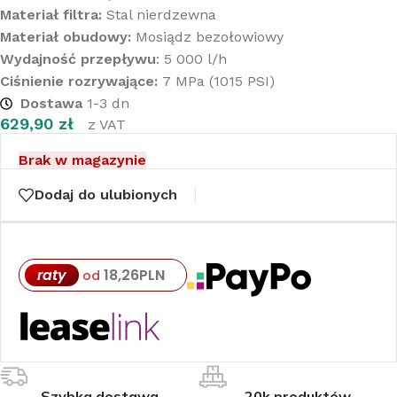
Materiał filtra:
Stal nierdzewna
Materiał obudowy:
Mosiądz bezołowiowy
Wydajność przepływu
: 5 000 l/h
Ciśnienie rozrywające:
7 MPa (1015 PSI)
Dostawa
1-3 dn
629,90
zł
z VAT
Brak w magazynie
Dodaj do ulubionych
raty
18,26
PLN
od
Szybka dostawa
20k produktów