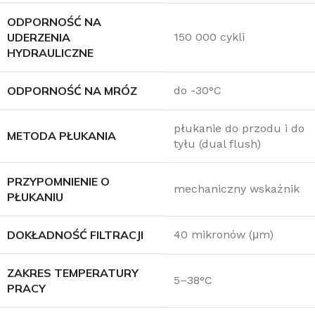
ODPORNOŚĆ NA
UDERZENIA
150 000 cykli
HYDRAULICZNE
ODPORNOŚĆ NA MRÓZ
do -30°C
płukanie do przodu i do
METODA PŁUKANIA
tyłu (dual flush)
PRZYPOMNIENIE O
mechaniczny wskaźnik
PŁUKANIU
DOKŁADNOŚĆ FILTRACJI
40 mikronów (μm)
ZAKRES TEMPERATURY
5–38°C
PRACY