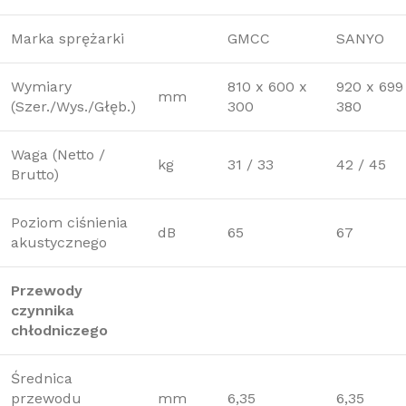
Marka sprężarki
GMCC
SANYO
Wymiary
810 x 600 x
920 x 699
mm
(Szer./Wys./Głęb.)
300
380
Waga (Netto /
kg
31 / 33
42 / 45
Brutto)
Poziom ciśnienia
dB
65
67
akustycznego
Przewody
czynnika
chłodniczego
Średnica
przewodu
mm
6,35
6,35