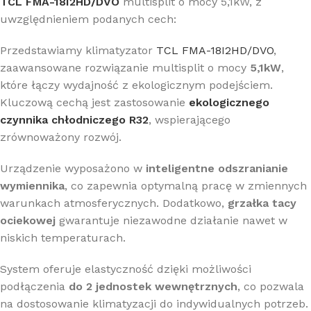
TCL FMA-18I2HD/DVO
multisplit o mocy 5,1kW, z
uwzględnieniem podanych cech:
Przedstawiamy klimatyzator
TCL FMA-18I2HD/DVO
,
zaawansowane rozwiązanie multisplit o mocy
5,1kW
,
które łączy wydajność z ekologicznym podejściem.
Kluczową cechą jest zastosowanie
ekologicznego
czynnika chłodniczego R32
, wspierającego
zrównoważony rozwój.
Urządzenie wyposażono w
inteligentne odszranianie
wymiennika
, co zapewnia optymalną pracę w zmiennych
warunkach atmosferycznych. Dodatkowo,
grzałka tacy
ociekowej
gwarantuje niezawodne działanie nawet w
niskich temperaturach.
System oferuje elastyczność dzięki możliwości
podłączenia
do 2 jednostek wewnętrznych
, co pozwala
na dostosowanie klimatyzacji do indywidualnych potrzeb.