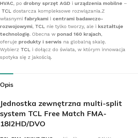
HVAC
, po
drobny sprzęt AGD
i
urządzenia mobilne
–
TCL
dostarcza kompleksowe rozwiązania.Z
własnymi
fabrykami
i
centrami badawczo-
rozwojowymi
,
TCL
nie tylko tworzy, ale i
kształtuje
technologię
. Obecna w
ponad 160 krajach
,
oferuje
produkty i serwis
na globalną skalę.
Wybierz
TCL
i dołącz do świata, w którym innowacja
spotyka się z jakością.
Opis
Jednostka zewnętrzna multi-split
system TCL Free Match FMA-
18I2HD/DVO