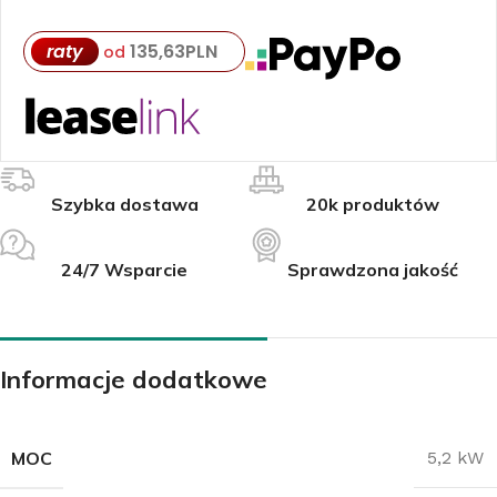
raty
135,63
PLN
od
Szybka dostawa
20k produktów
24/7 Wsparcie
Sprawdzona jakość
Informacje dodatkowe
MOC
5,2 kW