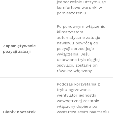
jednocześnie utrzymując
komfortowe warunki w
pomieszczeniu.
Po ponownym włączeniu
klimatyzatora
automatyczne żaluzje
nawiewu powrócą do
Zapamiętywanie
pozycji sprzed jego
pozycji żaluzji
wyłączenia. Jeśli
ustawiono tryb ciągłej
oscylacji, zostanie on
również włączony.
Podczas korzystania z
trybu ogrzewania
wentylator jednostki
wewnętrznej zostanie
włączony dopiero po
Ciepły początek
wystarczającym nagrzaniu