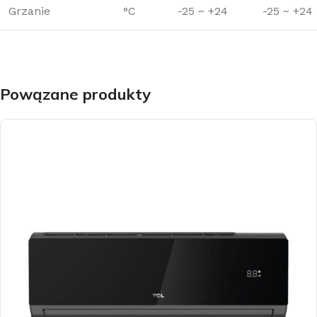
Grzanie
°C
-25 ~ +24
-25 ~ +24
Powązane produkty