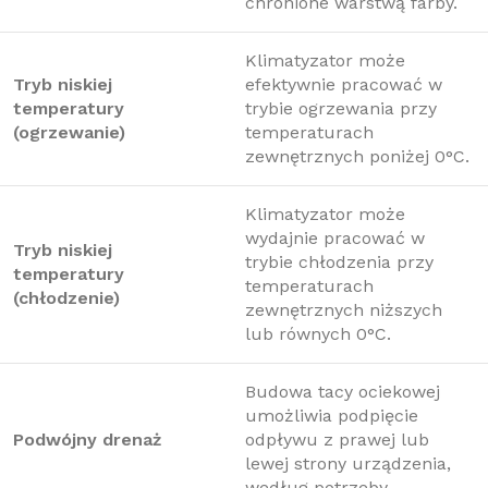
chronione warstwą farby.
Klimatyzator może
Tryb niskiej
efektywnie pracować w
temperatury
trybie ogrzewania przy
(ogrzewanie)
temperaturach
zewnętrznych poniżej 0°C.
Klimatyzator może
wydajnie pracować w
Tryb niskiej
trybie chłodzenia przy
temperatury
temperaturach
(chłodzenie)
zewnętrznych niższych
lub równych 0°C.
Budowa tacy ociekowej
umożliwia podpięcie
Podwójny drenaż
odpływu z prawej lub
lewej strony urządzenia,
według potrzeby.