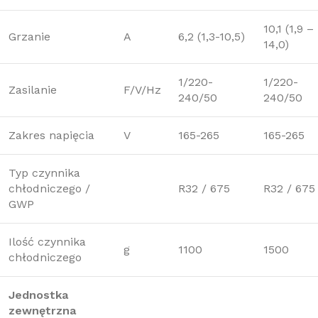
10,1 (1,9 –
Grzanie
A
6,2 (1,3-10,5)
14,0)
1/220-
1/220-
Zasilanie
F/V/Hz
240/50
240/50
Zakres napięcia
V
165-265
165-265
Typ czynnika
chłodniczego /
R32 / 675
R32 / 675
GWP
Ilość czynnika
g
1100
1500
chłodniczego
Jednostka
zewnętrzna