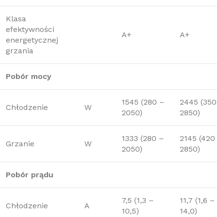
Klasa
efektywności
A+
A+
energetycznej
grzania
Pobór mocy
1545 (280 –
2445 (350
Chłodzenie
W
2050)
2850)
1333 (280 –
2145 (420
Grzanie
W
2050)
2850)
Pobór prądu
7,5 (1,3 –
11,7 (1,6 –
Chłodzenie
A
10,5)
14,0)