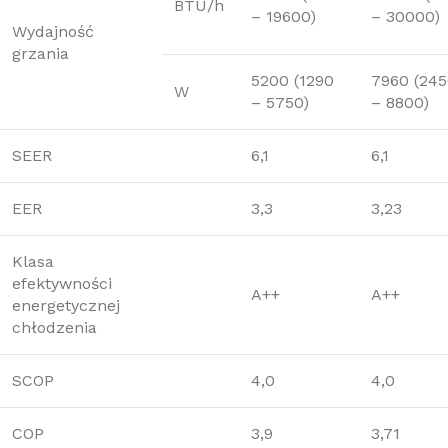
BTU/h
– 19600)
– 30000)
Wydajność
grzania
5200 (1290
7960 (24
W
– 5750)
– 8800)
SEER
6,1
6,1
EER
3,3
3,23
Klasa
efektywności
A++
A++
energetycznej
chłodzenia
SCOP
4,0
4,0
COP
3,9
3,71