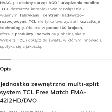
HVAC
, po
drobny sprzęt AGD
i
urządzenia mobilne
–
TCL
dostarcza kompleksowe rozwiązania.Z
własnymi
fabrykami
i
centrami badawczo-
rozwojowymi
,
TCL
nie tylko tworzy, ale i
kształtuje
technologię
. Obecna w
ponad 160 krajach
,
oferuje
produkty i serwis
na globalną skalę.
Wybierz
TCL
i dołącz do świata, w którym innowacja
spotyka się z jakością.
Opis
Jednostka zewnętrzna multi-split
system TCL Free Match FMA-
42I2HD/DVO