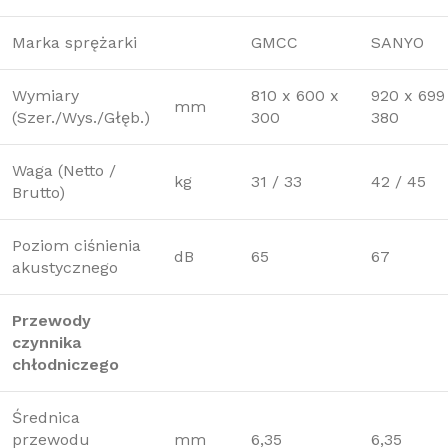
Marka sprężarki
GMCC
SANYO
Wymiary
810 x 600 x
920 x 699
mm
(Szer./Wys./Głęb.)
300
380
Waga (Netto /
kg
31 / 33
42 / 45
Brutto)
Poziom ciśnienia
dB
65
67
akustycznego
Przewody
czynnika
chłodniczego
Średnica
przewodu
mm
6,35
6,35