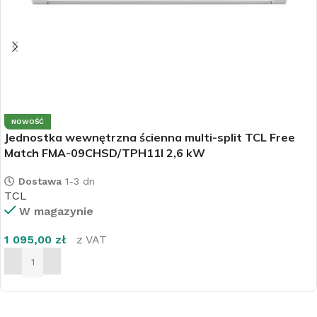
NOWOŚĆ
Jednostka wewnętrzna ścienna multi-split TCL Free
Match FMA-09CHSD/TPH11I 2,6 kW
Dostawa
1-3 dn
TCL
W magazynie
1 095,00
zł
z VAT
DODAJ DO KOSZYKA