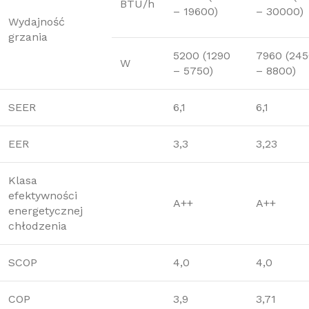
BTU/h
– 19600)
– 30000)
Wydajność
grzania
5200 (1290
7960 (24
W
– 5750)
– 8800)
SEER
6,1
6,1
EER
3,3
3,23
Klasa
efektywności
A++
A++
energetycznej
chłodzenia
SCOP
4,0
4,0
COP
3,9
3,71