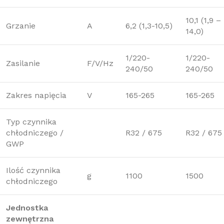
10,1 (1,9 –
Grzanie
A
6,2 (1,3-10,5)
14,0)
1/220-
1/220-
Zasilanie
F/V/Hz
240/50
240/50
Zakres napięcia
V
165-265
165-265
Typ czynnika
chłodniczego /
R32 / 675
R32 / 675
GWP
Ilość czynnika
g
1100
1500
chłodniczego
Jednostka
zewnętrzna