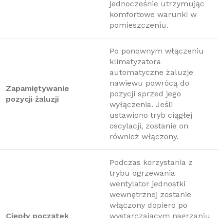
jednocześnie utrzymując
komfortowe warunki w
pomieszczeniu.
Po ponownym włączeniu
klimatyzatora
automatyczne żaluzje
nawiewu powrócą do
Zapamiętywanie
pozycji sprzed jego
pozycji żaluzji
wyłączenia. Jeśli
ustawiono tryb ciągłej
oscylacji, zostanie on
również włączony.
Podczas korzystania z
trybu ogrzewania
wentylator jednostki
wewnętrznej zostanie
włączony dopiero po
Ciepły początek
wystarczającym nagrzaniu