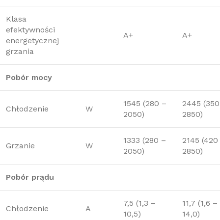
Klasa
efektywności
A+
A+
energetycznej
grzania
Pobór mocy
1545 (280 –
2445 (350
Chłodzenie
W
2050)
2850)
1333 (280 –
2145 (420
Grzanie
W
2050)
2850)
Pobór prądu
7,5 (1,3 –
11,7 (1,6 –
Chłodzenie
A
10,5)
14,0)