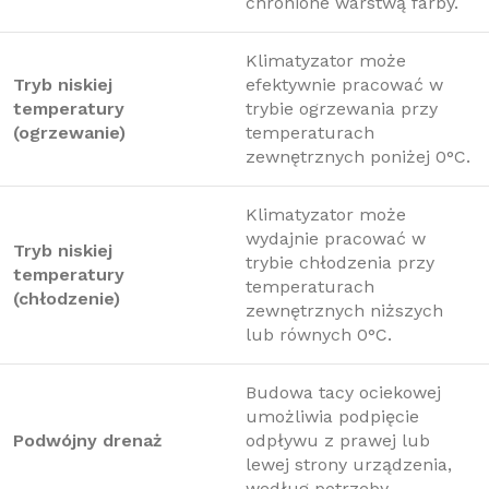
chronione warstwą farby.
Klimatyzator może
Tryb niskiej
efektywnie pracować w
temperatury
trybie ogrzewania przy
(ogrzewanie)
temperaturach
zewnętrznych poniżej 0°C.
Klimatyzator może
wydajnie pracować w
Tryb niskiej
trybie chłodzenia przy
temperatury
temperaturach
(chłodzenie)
zewnętrznych niższych
lub równych 0°C.
Budowa tacy ociekowej
umożliwia podpięcie
Podwójny drenaż
odpływu z prawej lub
lewej strony urządzenia,
według potrzeby.