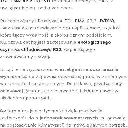
TCL FMA-42I2HD/DVO
multisplit o mocy 12,2 kW, z
uwzględnieniem podanych cech:
Przedstawiamy klimatyzator
TCL FMA-42I2HD/DVO
,
zaawansowane rozwiązanie multisplit o mocy
12,2 kW
,
które łączy wydajność z ekologicznym podejściem.
Kluczową cechą jest zastosowanie
ekologicznego
czynnika chłodniczego R32
, wspierającego
zrównoważony rozwój.
Urządzenie wyposażono w
inteligentne odszranianie
wymiennika
, co zapewnia optymalną pracę w zmiennych
warunkach atmosferycznych. Dodatkowo,
grzałka tacy
ociekowej
gwarantuje niezawodne działanie nawet w
niskich temperaturach.
System oferuje elastyczność dzięki możliwości
podłączenia
do 5 jednostek wewnętrznych
, co pozwala
na dostosowanie klimatyzacji do indywidualnych potrzeb.