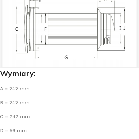
Wymiary:
A = 242 mm
B = 242 mm
C = 242 mm
D = 56 mm