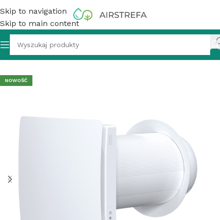
Skip to navigation
Skip to main content
tralna
»
Rekuperator ścienny AIWA ERV10YA WI-FI 60m3/h
NOWOŚĆ