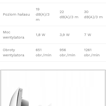
19
22
30
Poziom hałasu
dB(A)/3
dB(A)/3 m
dB(A)/3 m
m
Moc
1,8 W
3,9 W
7 W
wentylatora
Obroty
651
956
1261
wentylatora
obr./min
obr./min
obr./min