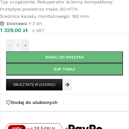
Typ urządzenia: Rekuperator ścienny kompaktowy
Przepływ powietrza maks: 60 m³/h
Średnica kanału montażowego: 160 mm
Dostawa
1-3 dn
1 329,00
zł
z VAT
-
+
DODAJ DO KOSZYKA
KUP TERAZ
Dodaj do ulubionych
raty
38,54
PLN
od