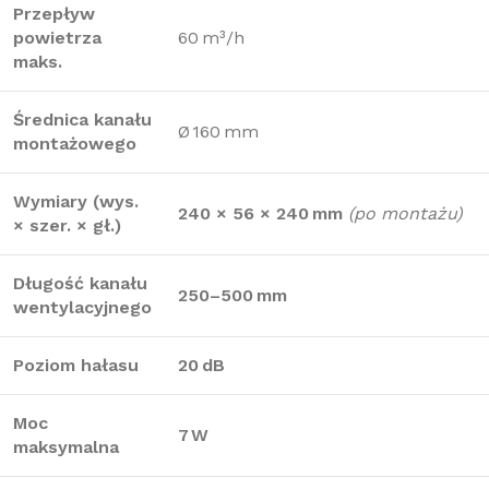
Przepływ
powietrza
60 m³/h
maks.
Średnica kanału
Ø 160 mm
montażowego
Wymiary (wys.
240 × 56 × 240 mm
(po montażu)
× szer. × gł.)
Długość kanału
250–500 mm
wentylacyjnego
Poziom hałasu
20 dB
Moc
7 W
maksymalna