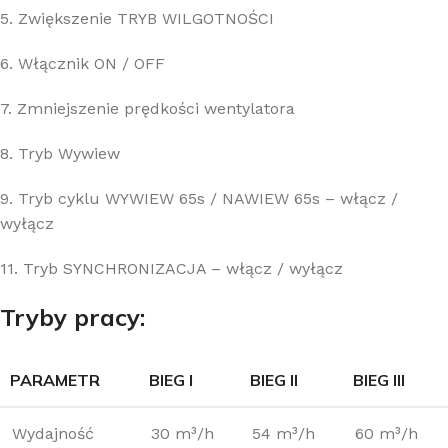
5. Zwiększenie TRYB WILGOTNOŚCI
6. Włącznik ON / OFF
7. Zmniejszenie prędkości wentylatora
8. Tryb Wywiew
9. Tryb cyklu WYWIEW 65s / NAWIEW 65s – włącz /
wyłącz
11. Tryb SYNCHRONIZACJA – włącz / wyłącz
Tryby pracy:
PARAMETR
BIEG I
BIEG II
BIEG III
Wydajność
30 m³/h
54 m³/h
60 m³/h