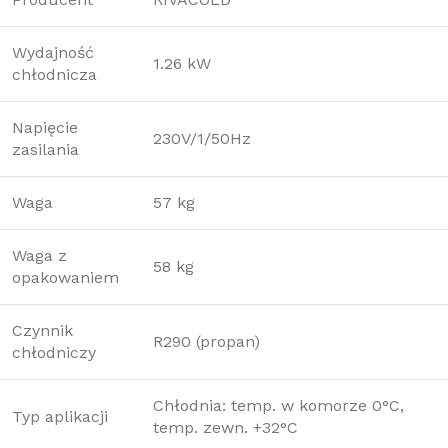
Wydajność
1.26 kW
chłodnicza
Napięcie
230V/1/50Hz
zasilania
Waga
57 kg
Waga z
58 kg
opakowaniem
Czynnik
R290 (propan)
chłodniczy
Chłodnia: temp. w komorze 0°C,
Typ aplikacji
temp. zewn. +32°C