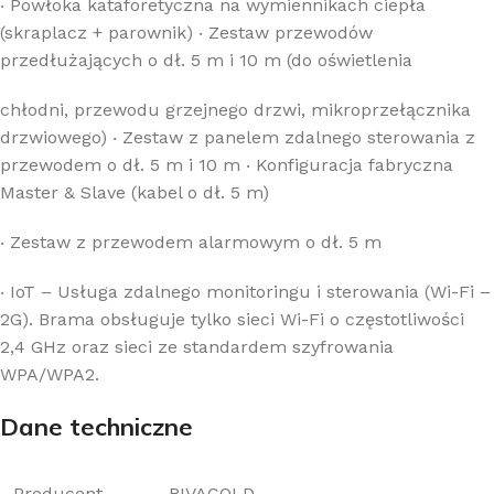
‧
Powłoka kataforetyczna na wymiennikach ciepła
(skraplacz + parownik)
‧
Zestaw przewodów
przedłużających o dł. 5 m i 10 m (do oświetlenia
chłodni, przewodu grzejnego drzwi, mikroprzełącznika
drzwiowego)
‧
Zestaw z panelem zdalnego sterowania z
przewodem o dł. 5 m i 10 m
‧
Konfiguracja fabryczna
Master & Slave (kabel o dł. 5 m)
‧
Zestaw z przewodem alarmowym o dł. 5 m
‧
IoT – Usługa zdalnego monitoringu i sterowania (Wi-Fi –
2G). Brama obsługuje tylko sieci Wi-Fi o częstotliwości
2,4 GHz oraz sieci ze standardem szyfrowania
WPA/WPA2.
Dane techniczne
Producent
RIVACOLD