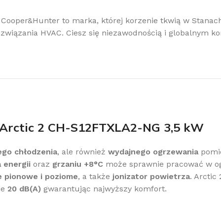
 Cooper&Hunter to marka, której korzenie tkwią w Stan
wiązania HVAC. Ciesz się niezawodnością i globalnym 
 Arctic 2 CH-S12FTXLA2-NG 3,5 kW
go chłodzenia
, ale również
wydajnego ogrzewania
pomie
 energii
oraz
grzaniu +8°C
może sprawnie pracować w o
e pionowe i poziome
, a także
jonizator powietrza
. Arctic
ie
20 dB(A)
gwarantując najwyższy komfort.