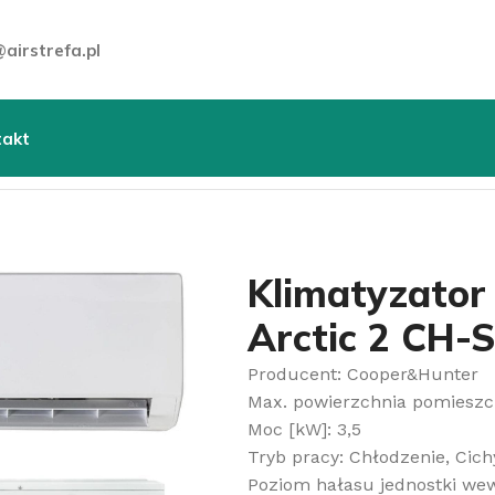
airstrefa.pl
takt
ienne
»
Klimatyzator ścienny Cooper&Hunter Arctic 2 CH
Klimatyzator
Arctic 2 CH
Producent: Cooper&Hunter
Max. powierzchnia pomieszc
Moc [kW]: 3,5
Tryb pracy: Chłodzenie, Cich
Poziom hałasu jednostki wew