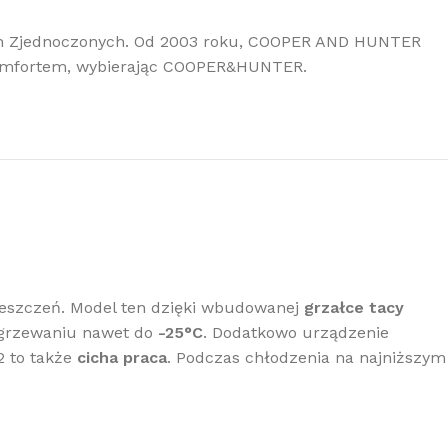
ach Zjednoczonych. Od 2003 roku, COOPER AND HUNTER
komfortem, wybierając COOPER&HUNTER.
szczeń. Model ten dzięki wbudowanej
grzałce tacy
grzewaniu nawet do
-25°C
. Dodatkowo urządzenie
 2 to także
cicha praca
. Podczas chłodzenia na najniższym