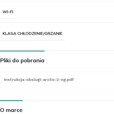
WI-FI
Z
KLASA CHŁODZENIE/GRZANIE
K
Pliki do pobrania
instrukcja-obslugi-arctic-2-ng.pdf
O marce