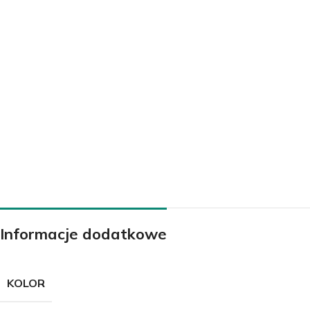
KLIMATYZATORY
Klimatyzatory ścienne
Klimatyzatory przypodłogowo-sufitowe
Klimatyzatory przenośne
Klimatyzatory konsole
Klimatyzatory kasetowe
Klimatyzatory kanałowe
Informacje dodatkowe
Systemy Multi
Środki czystości do klimatyzacji
KOLOR
Akcesoria do klimatyzacji