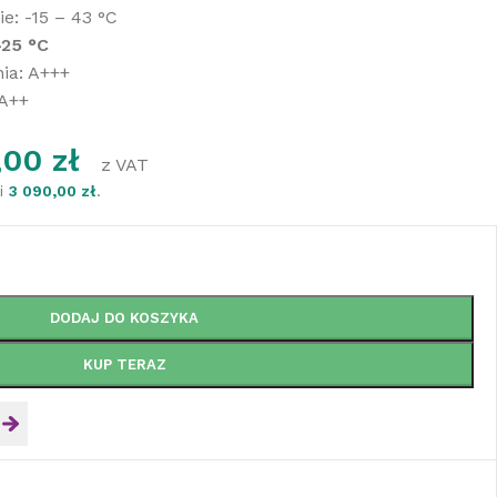
e: -15 – 43 °C
-25 °C
ia: A+++
 A++
,00
zł
z VAT
ni
3 090,00
zł
.
DODAJ DO KOSZYKA
KUP TERAZ