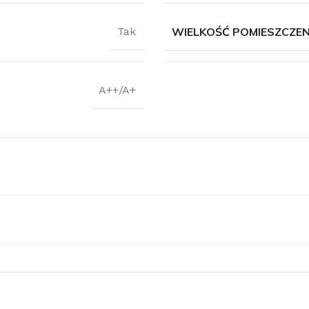
WIELKOŚĆ POMIESZCZEN
Tak
obacz pełną ofertę klimatyzacji
A++/A+
limatyzacje