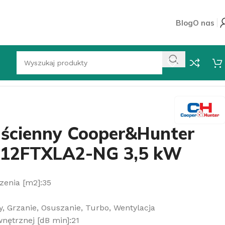
Blog
O nas
-S12FTXLA2-NG 3,5 kW
 ścienny Cooper&Hunter
-S12FTXLA2-NG 3,5 kW
zenia [m2]:35
y, Grzanie, Osuszanie, Turbo, Wentylacja
nętrznej [dB min]:21