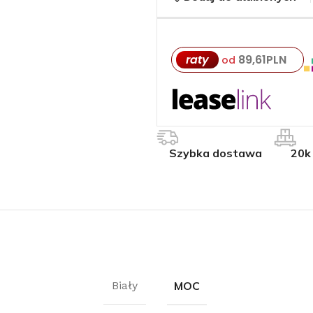
raty
89,61
PLN
od
Szybka dostawa
20k
MOC
Biały