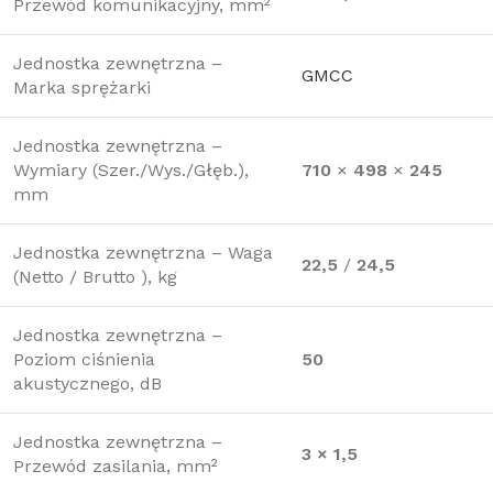
Przewód komunikacyjny, mm²
Jednostka zewnętrzna –
GMCC
Marka sprężarki
Jednostka zewnętrzna –
Wymiary (Szer./Wys./Głęb.),
710
×
498
×
245
mm
Jednostka zewnętrzna – Waga
22,5
/
24,5
(Netto / Brutto ), kg
Jednostka zewnętrzna –
Poziom ciśnienia
50
akustycznego, dB
Jednostka zewnętrzna –
3 × 1,5
Przewód zasilania, mm²