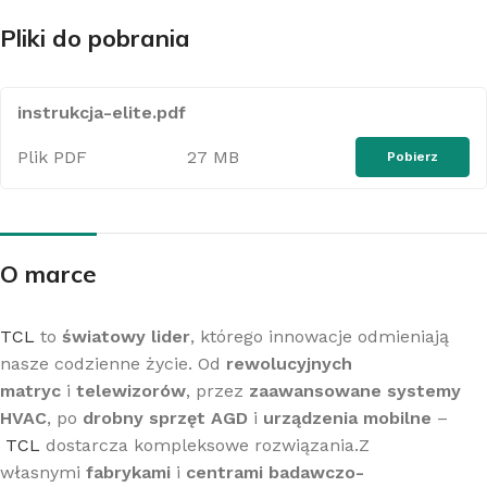
Pliki do pobrania
instrukcja-elite.pdf
Plik PDF
27 MB
Pobierz
O marce
TCL
to
światowy lider
, którego innowacje odmieniają
nasze codzienne życie. Od
rewolucyjnych
matryc
i
telewizorów
, przez
zaawansowane systemy
HVAC
, po
drobny sprzęt AGD
i
urządzenia mobilne
–
TCL
dostarcza kompleksowe rozwiązania.Z
własnymi
fabrykami
i
centrami badawczo-