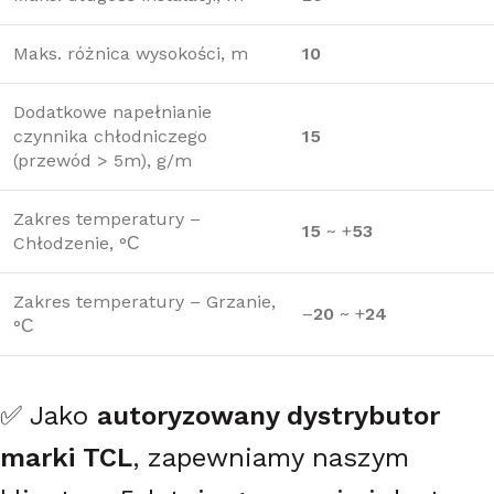
Maks. różnica wysokości, m
10
Dodatkowe napełnianie
czynnika chłodniczego
15
(przewód > 5m), g/m
Zakres temperatury –
15
~ +
53
Chłodzenie, °С
Zakres temperatury – Grzanie,
–
20
~ +
24
°С
✅ Jako
autoryzowany dystrybutor
marki TCL
, zapewniamy naszym