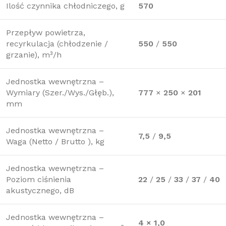
Ilość czynnika chłodniczego, g
570
Przepływ powietrza,
recyrkulacja (chłodzenie /
550
/
550
grzanie), m³/h
Jednostka wewnętrzna –
Wymiary (Szer./Wys./Głęb.),
777
×
250
×
201
mm
Jednostka wewnętrzna –
7,5
/
9,5
Waga (Netto / Brutto ), kg
Jednostka wewnętrzna –
Poziom ciśnienia
22
/
25
/
33
/
37
/
40
akustycznego, dB
Jednostka wewnętrzna –
4 × 1,0