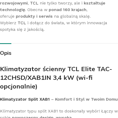
rozwojowymi
,
TCL
nie tylko tworzy, ale i
kształtuje
technologię
. Obecna w
ponad 160 krajach
,
oferuje
produkty i serwis
na globalną skalę.
Wybierz
TCL
i dołącz do świata, w którym innowacja
spotyka się z jakością.
Opis
Klimatyzator ścienny TCL Elite TAC-
12CHSD/XAB1IN 3,4 kW (wi-fi
opcjonalnie)
Klimatyzator Split XAB1
– Komfort i Styl w Twoim Domu
Klimatyzator typu split XAB1 to doskonały wybór! Łączy w
sobie
nowoczesny design
,
wysoką