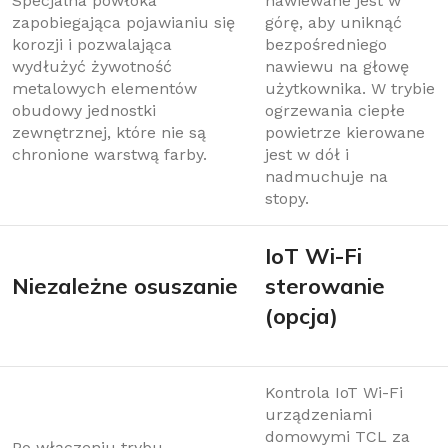
Specjalna powłoka
nawiewane jest w
zapobiegająca pojawianiu się
górę, aby uniknąć
korozji i pozwalająca
bezpośredniego
wydłużyć żywotność
nawiewu na głowę
metalowych elementów
użytkownika. W trybie
obudowy jednostki
ogrzewania ciepłe
zewnętrznej, które nie są
powietrze kierowane
chronione warstwą farby.
jest w dół i
nadmuchuje na
stopy.
IoT Wi-Fi
Niezależne osuszanie
sterowanie
(opcja)
Kontrola IoT Wi-Fi
urządzeniami
domowymi TCL za
Po włączeniu trybu