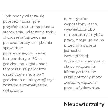
Tryb nocny włącza się
Klimatyzator
poprzez naciśnięcie
wyposażony jest w
przycisku SLEEP na panelu
wyświetlacz LED
sterowania. Włączenie trybu
temperatury i trybów
chłodzenia/ogrzewania
pracy, znajduje się na
podczas pracy urządzenia
przednim panelu
spowoduje
jednostki
podniesienie/obniżenie
wewnętrznej.
temperatury o 1°C co
Wyświetlacz aktywuje
godzinę, po 2 godzinach
się po włączeniu
temperatura powietrza
klimatyzatora i w
ustabilizuje się, a po 7
razie potrzeby może
godzinach od aktywacji tryb
zostać wyłączony
zostanie automatycznie
przez użytkownika.
wyłączony.
Niepowtarzalny