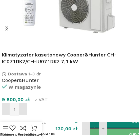
Klimatyzator kasetonowy Cooper&Hunter CH-
IC071RK2/CH-IU071RK2 7,1 kW
Dostawa
1-3 dn
Cooper&Hunter
W magazynie
9 800,00
zł
z VAT
DODAJ DO KOSZYKA
Klimatyzator
2
DO
ścienny TCL
Elite TAC-
130,00
zł
-
+
12CHSD/XAB1IN
Ulubione produkty
Menu
Porównaj
Koszyk
KUP 
z VAT