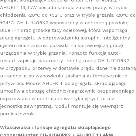
AHUKIT 13,4kW posiada szeroki zakres pracy: w trybie
chłodzenia -20°C do +52°C oraz w trybie grzania -20°C do
+24°C. CH-IU140RK2 wyposażony w ochronną powłokę
Blue Fin oraz grzałkę tacy ociekowej, która wspomaga
pracę agregatu w odprowadzaniu skroplin. Inteligentny
system odszraniania pozwala na sprawniejszą pracę
urządzenia w trybie grzania. Ponadto funkcja auto-
restart zapisuje parametry i konfigurację CH-IU140RK2 –
w przypadku przerwy w dostawie prądu dane nie zostaną
utracone, a po wznowieniu zasilania automatycznie je
przywróci. Moduł AHU-KIT do agregatu skraplającego
umożliwia obsługę chłodnic/nagrzewnic bezpośredniego
odparowania w centralach wentylacyjnych przez
jednostkę zewnętrzną. Moduł montuje się wewnątrz
pomieszczenia.
Właściwości i funkcje a
gregatu skraplającego
Cooper&Hunter CH-IU140RK2 + AHUKIT 13,4kW