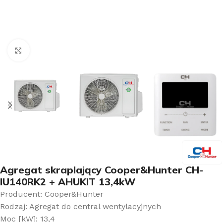
Kliknij aby powiększyć
Agregat skraplający Cooper&Hunter CH-
IU140RK2 + AHUKIT 13,4kW
Producent: Cooper&Hunter
Rodzaj: Agregat do central wentylacyjnych
Moc [kW]: 13,4