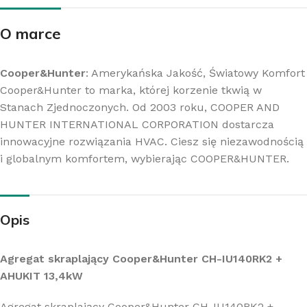
O marce
Cooper&Hunter
: Amerykańska Jakość, Światowy Komfort
Cooper&Hunter to marka, której korzenie tkwią w
Stanach Zjednoczonych. Od 2003 roku, COOPER AND
HUNTER INTERNATIONAL CORPORATION dostarcza
innowacyjne rozwiązania HVAC. Ciesz się niezawodnością
i globalnym komfortem, wybierając COOPER&HUNTER.
Opis
Agregat skraplający Cooper&Hunter CH-IU140RK2 +
AHUKIT 13,4kW
Agregat skraplający Cooper&Hunter CH-IU140RK2 +