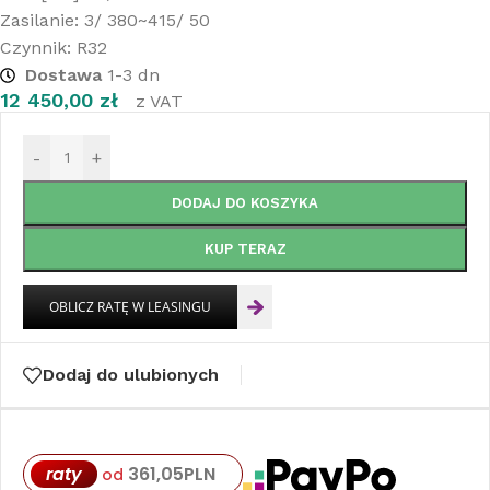
Zasilanie: 3/ 380~415/ 50
Czynnik: R32
Dostawa
1-3 dn
12 450,00
zł
z VAT
-
+
DODAJ DO KOSZYKA
KUP TERAZ
Dodaj do ulubionych
raty
361,05
PLN
od