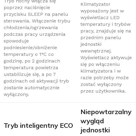
Tryb nocny włącza się
Klimatyzator
poprzez naciśnięcie
wyposażony jest w
przycisku SLEEP na panelu
wyświetlacz LED
sterowania. Włączenie trybu
temperatury i trybów
chłodzenia/ogrzewania
pracy, znajduje się na
podczas pracy urządzenia
przednim panelu
spowoduje
jednostki
podniesienie/obniżenie
wewnętrznej.
temperatury o 1°C co
Wyświetlacz aktywuje
godzinę, po 2 godzinach
się po włączeniu
temperatura powietrza
klimatyzatora i w
ustabilizuje się, a po 7
razie potrzeby może
godzinach od aktywacji tryb
zostać wyłączony
zostanie automatycznie
przez użytkownika.
wyłączony.
Niepowtarzalny
wygląd
Tryb inteligentny ECO
jednostki