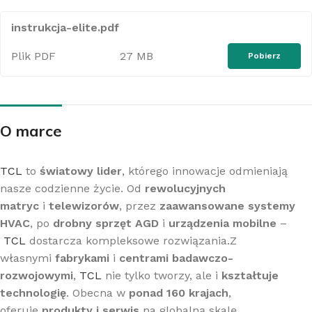
instrukcja-elite.pdf
Plik PDF
27 MB
Pobierz
O marce
TCL
to
światowy lider
, którego innowacje odmieniają
nasze codzienne życie. Od
rewolucyjnych
matryc
i
telewizorów
, przez
zaawansowane systemy
HVAC
, po
drobny sprzęt AGD
i
urządzenia mobilne
–
TCL
dostarcza kompleksowe rozwiązania.Z
własnymi
fabrykami
i
centrami badawczo-
rozwojowymi
,
TCL
nie tylko tworzy, ale i
kształtuje
technologię
. Obecna w
ponad 160 krajach
,
oferuje
produkty i serwis
na globalną skalę.