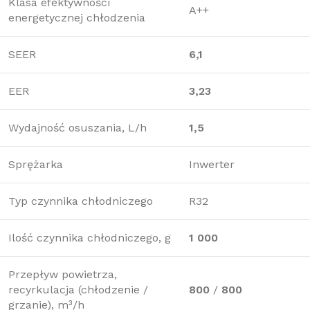
Klasa efektywności
A++
energetycznej chłodzenia
SEER
6,1
EER
3,23
Wydajność osuszania, L/h
1,5
Sprężarka
Inwerter
Typ czynnika chłodniczego
R32
Ilość czynnika chłodniczego, g
1 000
Przepływ powietrza,
recyrkulacja (chłodzenie /
800
/
800
grzanie), m³/h