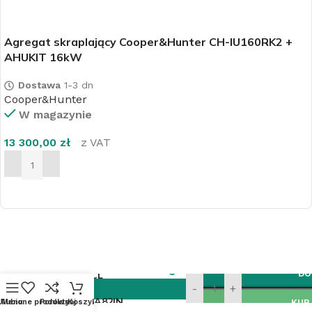
Agregat skraplający Cooper&Hunter CH-IU160RK2 +
AHUKIT 16kW
Dostawa
1-3 dn
Cooper&Hunter
W magazynie
13 300,00
zł
z VAT
DODAJ DO KOSZYKA
Klimatyzator
3
DO
ścienny TCL
Elite TAC-
599,00
zł
-
+
18CHSD/XA82IN
Ulubione produkty
Menu
Porównaj
Koszyk
KUP
z VAT