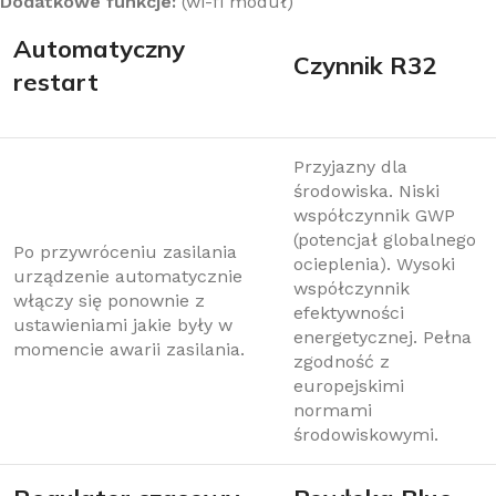
Dodatkowe funkcje:
(wi-fi moduł)
Аutomatyczny
Czynnik R32
restart
Przyjazny dla
środowiska. Niski
współczynnik GWP
(potencjał globalnego
Po przywróceniu zasilania
ocieplenia). Wysoki
urządzenie automatycznie
współczynnik
włączy się ponownie z
efektywności
ustawieniami jakie były w
energetycznej. Pełna
momencie awarii zasilania.
zgodność z
europejskimi
normami
środowiskowymi.