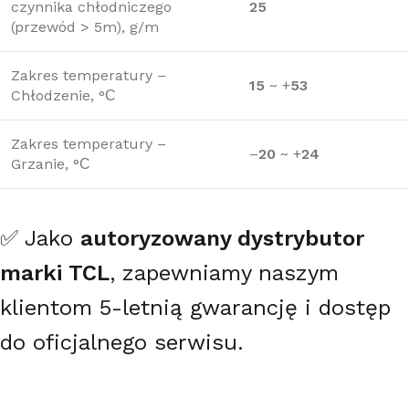
czynnika chłodniczego
25
(przewód > 5m), g/m
Zakres temperatury –
15
~ +
53
Chłodzenie, °С
Zakres temperatury –
–
20
~ +
24
Grzanie, °С
✅ Jako
autoryzowany dystrybutor
marki TCL
, zapewniamy naszym
klientom 5-letnią gwarancję i dostęp
do oficjalnego serwisu.