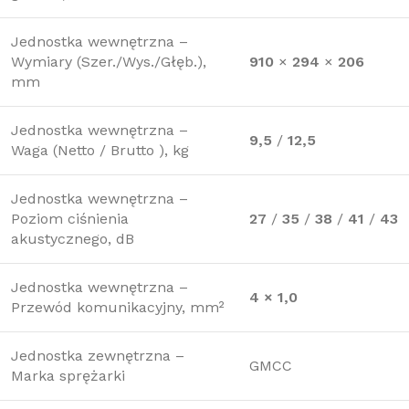
Jednostka wewnętrzna –
Wymiary (Szer./Wys./Głęb.),
910
×
294
×
206
mm
Jednostka wewnętrzna –
9,5
/
12,5
Waga (Netto / Brutto ), kg
Jednostka wewnętrzna –
Poziom ciśnienia
27
/
35
/
38
/
41
/
43
akustycznego, dB
Jednostka wewnętrzna –
4 × 1,0
Przewód komunikacyjny, mm²
Jednostka zewnętrzna –
GMCC
Marka sprężarki