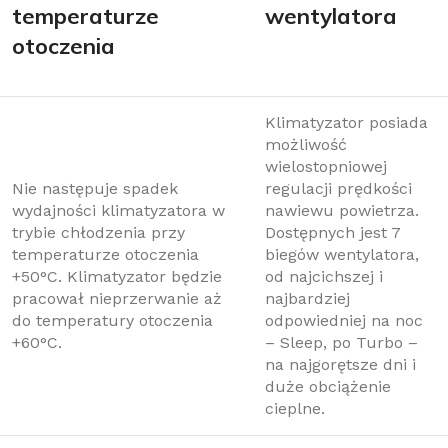
temperaturze
wentylatora
otoczenia
Klimatyzator posiada
możliwość
wielostopniowej
Nie następuje spadek
regulacji prędkości
wydajności klimatyzatora w
nawiewu powietrza.
trybie chłodzenia przy
Dostępnych jest 7
temperaturze otoczenia
biegów wentylatora,
+50°C. Klimatyzator będzie
od najcichszej i
pracował nieprzerwanie aż
najbardziej
do temperatury otoczenia
odpowiedniej na noc
+60°C.
– Sleep, po Turbo –
na najgorętsze dni i
duże obciążenie
cieplne.