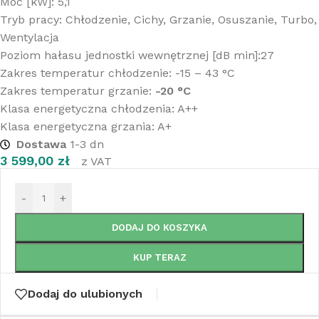
Moc [kW]: 5,1
Tryb pracy: Chłodzenie, Cichy, Grzanie, Osuszanie, Turbo,
Wentylacja
Poziom hałasu jednostki wewnętrznej [dB min]:27
Zakres temperatur chłodzenie: -15 – 43 °C
Zakres temperatur grzanie:
-20 °C
Klasa energetyczna chłodzenia: A++
Klasa energetyczna grzania: A+
Dostawa
1-3 dn
3 599,00
zł
z VAT
-
+
DODAJ DO KOSZYKA
KUP TERAZ
Dodaj do ulubionych