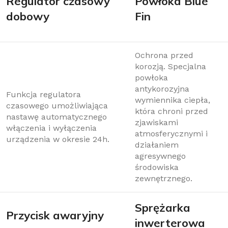
Regulator czasowy
Powłoka Blue
dobowy
Fin
Ochrona przed
korozją. Specjalna
powłoka
antykorozyjna
Funkcja regulatora
wymiennika ciepła,
czasowego umożliwiająca
która chroni przed
nastawę automatycznego
zjawiskami
włączenia i wyłączenia
atmosferycznymi i
urządzenia w okresie 24h.
działaniem
agresywnego
środowiska
zewnętrznego.
Sprężarka
Przycisk awaryjny
inwerterowa