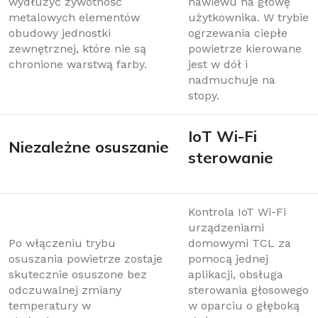
wydłużyć żywotność
nawiewu na głowę
metalowych elementów
użytkownika. W trybie
obudowy jednostki
ogrzewania ciepłe
zewnętrznej, które nie są
powietrze kierowane
chronione warstwą farby.
jest w dół i
nadmuchuje na
stopy.
IoT Wi-Fi
Niezależne osuszanie
sterowanie
Kontrola IoT Wi-Fi
urządzeniami
Po włączeniu trybu
domowymi TCL za
osuszania powietrze zostaje
pomocą jednej
skutecznie osuszone bez
aplikacji, obsługa
odczuwalnej zmiany
sterowania głosowego
temperatury w
w oparciu o głęboką