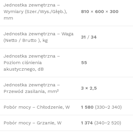
Jednostka zewnętrzna –
Wymiary (Szer./Wys./Głęb.),
810
×
600
×
300
mm
Jednostka zewnętrzna – Waga
31
/
34
(Netto / Brutto ), kg
Jednostka zewnętrzna –
Poziom ciśnienia
55
akustycznego, dB
Jednostka zewnętrzna –
3 × 2,5
Przewód zasilania, mm²
Pobór mocy – Chłodzenie, W
1 580
(330~2 340)
Pobór mocy – Grzanie, W
1 374
(340~2 520)