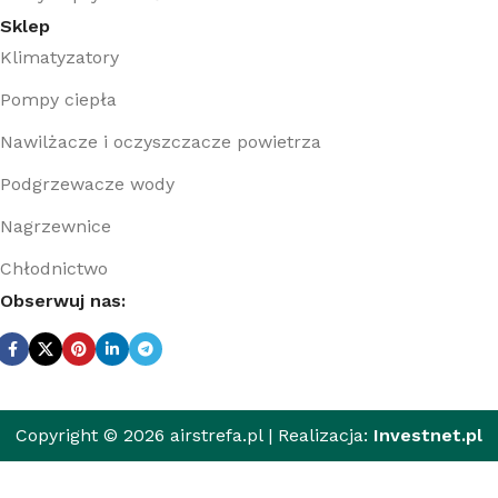
Sklep
Klimatyzatory
Pompy ciepła
Nawilżacze i oczyszczacze powietrza
Podgrzewacze wody
Nagrzewnice
Chłodnictwo
Obserwuj nas:
3
850,00
zł
Copyright © 2026 airstrefa.pl | Realizacja:
Investnet.pl
3
Klimatyzator
500,00
zł