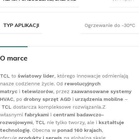
TYP APLIKACJI
Ogrzewanie do -30°C
O marce
TCL
to
światowy lider
, którego innowacje odmieniają
nasze codzienne życie. Od
rewolucyjnych
matryc
i
telewizorów
, przez
zaawansowane systemy
HVAC
, po
drobny sprzęt AGD
i
urządzenia mobilne
–
TCL
dostarcza kompleksowe rozwiązania.Z
własnymi
fabrykami
i
centrami badawczo-
rozwojowymi
,
TCL
nie tylko tworzy, ale i
kształtuje
technologię
. Obecna w
ponad 160 krajach
,
oferuje
produkty i serwis
na globalną skalę.