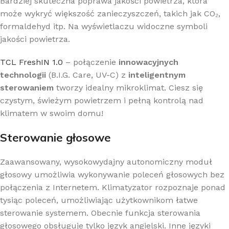
Bardziej skuteczna poprawa jakości powietrza, która
może wykryć większość zanieczyszczeń, takich jak CO₂,
formaldehyd itp. Na wyświetlaczu widoczne symboli
jakości powietrza.
TCL FreshIN 1.0
– połączenie
innowacyjnych
technologii
(B.I.G. Care, UV-C) z
inteligentnym
sterowaniem
tworzy idealny mikroklimat. Ciesz się
czystym, świeżym powietrzem i pełną kontrolą nad
klimatem w swoim domu!
Sterowanie głosowe
Zaawansowany, wysokowydajny autonomiczny moduł
głosowy umożliwia wykonywanie poleceń głosowych bez
połączenia z Internetem. Klimatyzator rozpoznaje ponad
tysiąc poleceń, umożliwiając użytkownikom łatwe
sterowanie systemem. Obecnie funkcja sterowania
głosowego obsługuje tylko język angielski. Inne języki