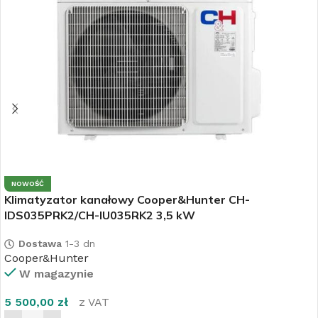
NOWOŚĆ
Klimatyzator kanałowy Cooper&Hunter CH-
IDS035PRK2/CH-IU035RK2 3,5 kW
Dostawa
1-3 dn
Cooper&Hunter
W magazynie
5 500,00
zł
z VAT