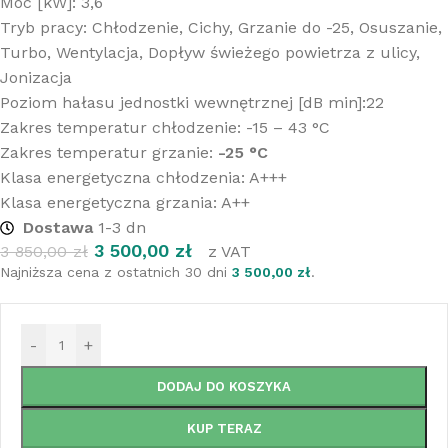
Moc [kW]: 3,6
Tryb pracy: Chłodzenie, Cichy, Grzanie do -25, Osuszanie,
Turbo, Wentylacja, Dopływ świeżego powietrza z ulicy,
Jonizacja
Poziom hałasu jednostki wewnętrznej [dB min]:22
Zakres temperatur chłodzenie: -15 – 43 °C
Zakres temperatur grzanie:
-25 °C
Klasa energetyczna chłodzenia: A+++
Klasa energetyczna grzania: A++
Dostawa
1-3 dn
3 500,00
zł
3 850,00
zł
z VAT
Najniższa cena z ostatnich 30 dni
3 500,00
zł
.
-
+
DODAJ DO KOSZYKA
KUP TERAZ