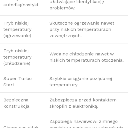
ułatwiające identyfikację
autodiagnostyki
problemów.
Tryb niskiej
Skuteczne ogrzewanie nawet
temperatury
przy niskich temperaturach
(ogrzewanie)
zewnętrznych.
Tryb niskiej
Wydajne chłodzenie nawet w
temperatury
niskich temperaturach otoczenia.
(chłodzenie)
Super Turbo
Szybkie osiąganie pożądanej
Start
temperatury.
Bezpieczna
Zabezpiecza przed kontaktem
konstrukcja
skroplin z elektroniką.
Zapobiega nawiewowi zimnego
Ciepły początek
powietrza podczas uruchamiania