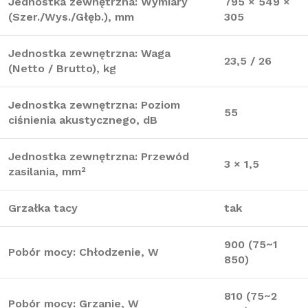
Jednostka zewnętrzna: Wymiary
795 × 549 ×
(Szer./Wys./Głęb.), mm
305
Jednostka zewnętrzna: Waga
23,5 / 26
(Netto / Brutto), kg
Jednostka zewnętrzna: Poziom
55
ciśnienia akustycznego, dB
Jednostka zewnętrzna: Przewód
3 × 1,5
zasilania, mm²
Grzałka tacy
tak
900 (75~1
Pobór mocy: Chłodzenie, W
850)
810 (75~2
Pobór mocy: Grzanie, W