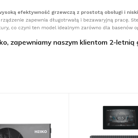
wysoką efektywność grzewczą z prostotą obsługi i niski
ządzenie zapewnia długotrwałą i bezawaryjną pracę. Ster
ry, co czyni ten model idealnym zarówno dla basenów og
ko, zapewniamy naszym klientom 2-letnią g