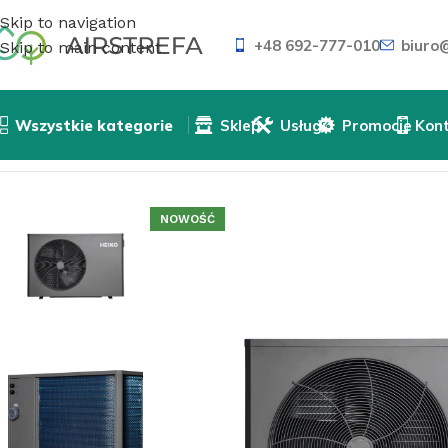
Skip to navigation
+48 692-777-010
biuro@
Skip to main content
Wszystkie kategorie
Sklep
Usługi
Promocje
Kon
Strona główna
»
Sklep
»
Pompy ciepła
»
Pompa ciepła ba
NOWOŚĆ