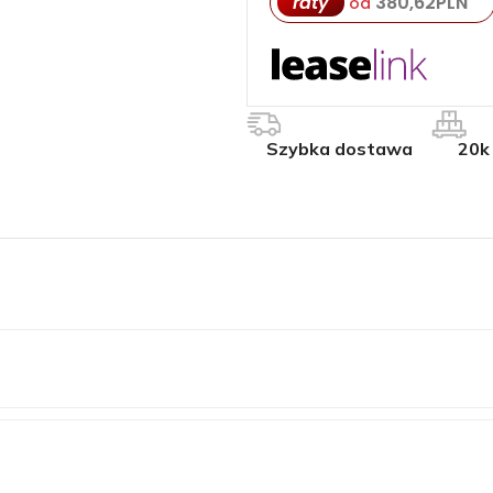
raty
380,62
PLN
od
Szybka dostawa
20k