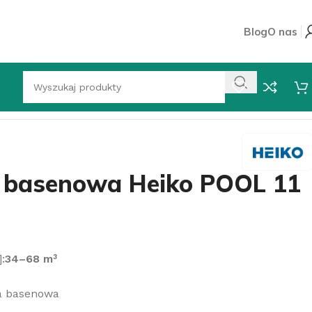
Blog
O nas
a basenowa Heiko POOL 11
:
34–68 m³
a basenowa