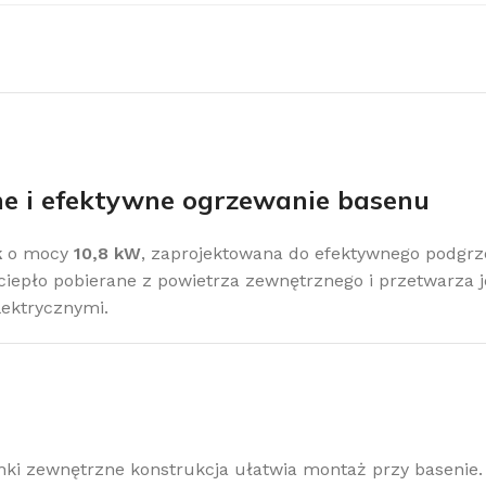
obacz pełną ofertę klimatyzacji
limatyzacje
e i efektywne ogrzewanie basenu
k
o mocy
10,8 kW
, zaprojektowana do efektywnego podgr
ciepło pobierane z powietrza zewnętrznego i przetwarza 
lektrycznymi.
i zewnętrzne konstrukcja ułatwia montaż przy basenie.