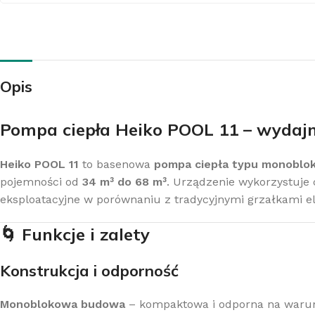
Opis
Z
K
Pompa ciepła Heiko POOL 11 – wydajn
Heiko POOL 11
to basenowa
pompa ciepła typu monoblo
pojemności od
34 m³ do 68 m³
. Urządzenie wykorzystuje 
eksploatacyjne w porównaniu z tradycyjnymi grzałkami e
🌀
Funkcje i zalety
Konstrukcja i odporność
Monoblokowa budowa
– kompaktowa i odporna na warunk