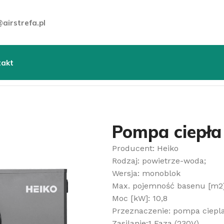
airstrefa.pl
takt
senowa Heiko POOL 11
Pompa ciepł
Producent: Heiko
Rodzaj: powietrze-woda;
Wersja: monoblok
Max. pojemność basenu [m2]
Moc [kW]: 10,8
Przeznaczenie: pompa ciepl
Zasilanie:1 Faza (230V)