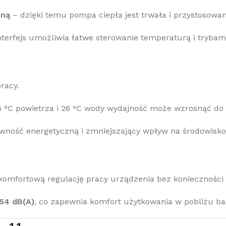
oną
– dzięki temu pompa ciepła jest trwała i przystosow
interfejs umożliwia łatwe sterowanie temperaturą i trybami
racy.
6 °C powietrza i 26 °C wody wydajność może wzrosnąć do
ywność energetyczną i zmniejszający wpływ na środowisko
 komfortową regulację pracy urządzenia bez konieczności
54 dB(A)
, co zapewnia komfort użytkowania w pobliżu ba