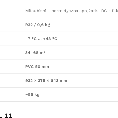
Mitsubishi – hermetyczna sprężarka DC z fa
R32 / 0,6 kg
–7 °C … +43 °C
34–68 m³
PVC 50 mm
932 × 375 × 643 mm
~55 kg
L 11