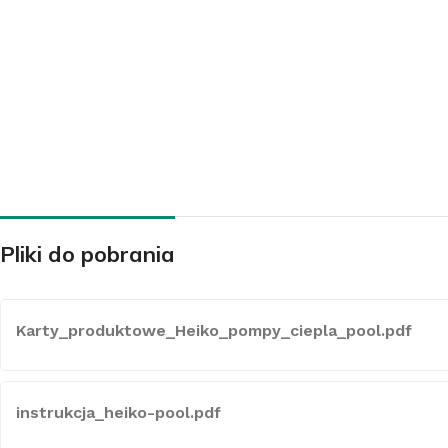
KLIMATYZATORY
Klimatyzatory ścienne
Klimatyzatory przypodłogowo-sufitowe
Klimatyzatory przenośne
Pliki do pobrania
Klimatyzatory konsole
Klimatyzatory kasetowe
Klimatyzatory kanałowe
Karty_produktowe_Heiko_pompy_ciepla_pool.pdf
Systemy Multi
Środki czystości do klimatyzacji
instrukcja_heiko-pool.pdf
Akcesoria do klimatyzacji