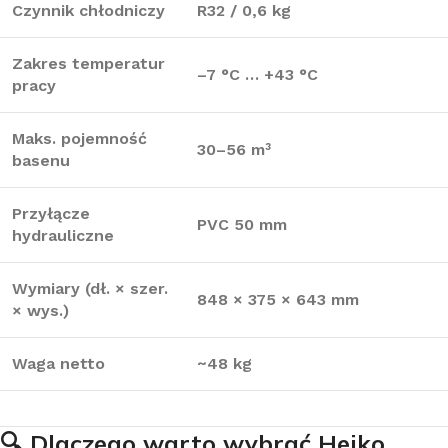
Czynnik chłodniczy
R32 / 0,6 kg
Zakres temperatur
–7 °C … +43 °C
pracy
Maks. pojemność
30–56 m³
basenu
Przyłącze
PVC 50 mm
hydrauliczne
Wymiary (dł. × szer.
848 × 375 × 643 mm
× wys.)
Waga netto
~48 kg
🔍
Dlaczego warto wybrać Heiko