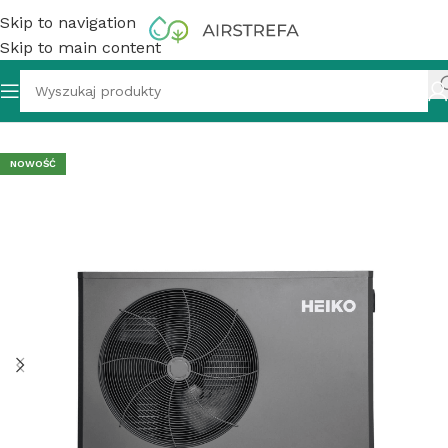
Skip to navigation
Skip to main content
ep
»
Pompy ciepła
»
Pompa ciepła basenowa Heiko POOL 9
NOWOŚĆ