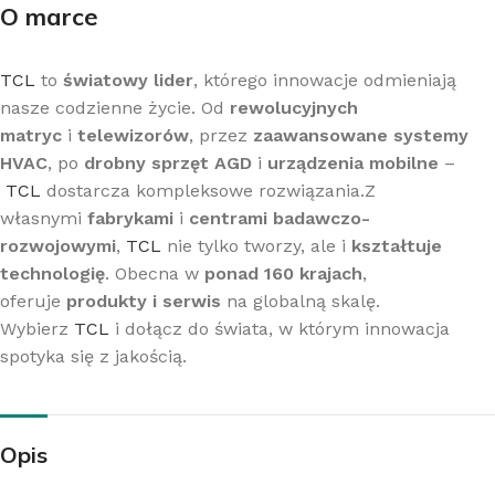
O marce
TCL
to
światowy lider
, którego innowacje odmieniają
nasze codzienne życie. Od
rewolucyjnych
matryc
i
telewizorów
, przez
zaawansowane systemy
HVAC
, po
drobny sprzęt AGD
i
urządzenia mobilne
–
TCL
dostarcza kompleksowe rozwiązania.Z
własnymi
fabrykami
i
centrami badawczo-
rozwojowymi
,
TCL
nie tylko tworzy, ale i
kształtuje
technologię
. Obecna w
ponad 160 krajach
,
oferuje
produkty i serwis
na globalną skalę.
Wybierz
TCL
i dołącz do świata, w którym innowacja
spotyka się z jakością.
Opis