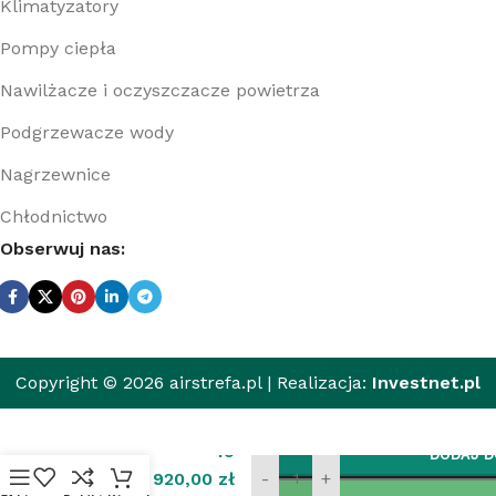
Klimatyzatory
Pompy ciepła
Nawilżacze i oczyszczacze powietrza
Podgrzewacze wody
Nagrzewnice
Chłodnictwo
Obserwuj nas:
Pompa
ciepła
Copyright © 2026 airstrefa.pl | Realizacja:
Investnet.pl
monoblok
TCL
HB083SD0
19
DODAJ D
Tri-
thermal
920,00
zł
-
+