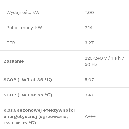
Wydajność, kW
7,00
Pobór mocy, kW
2,14
EER
3,27
220-240 V / 1 Ph /
Zasilanie
50 Hz
SCOP (LWT at 35 °С)
5,07
SCOP (LWT at 55 °С)
3,47
Klasa sezonowej efektywności
energetycznej (ogrzewanie,
А+++
LWT at 35 °С)