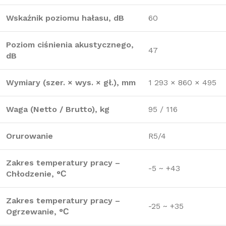
Wskaźnik poziomu hałasu, dB
60
Poziom ciśnienia akustycznego,
47
dB
Wymiary (szer. × wys. × gł.), mm
1 293 × 860 × 495
Waga (Netto / Brutto), kg
95 / 116
Orurowanie
R5/4
Zakres temperatury pracy –
-5 ~ +43
Chłodzenie, °С
Zakres temperatury pracy –
-25 ~ +35
Ogrzewanie, °С