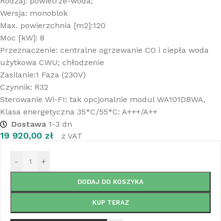
Rodzaj: powietrze-woda;
Wersja: monoblok
Max. powierzchnia [m2]:120
Moc [kW]: 8
Przeznaczenie: centralne ogrzewanie CO i ciepła woda
użytkowa CWU; chłodzenie
Zasilanie:1 Faza (230V)
Czynnik: R32
Sterowanie Wi-FI: tak opcjonalnie modul WA101DBWA,
Klasa energetyczna 35*C/55*C: A+++/A++
Dostawa
1-3 dn
19 920,00
zł
z VAT
-
+
DODAJ DO KOSZYKA
KUP TERAZ