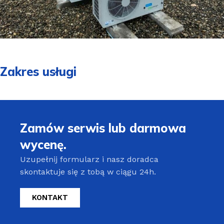
Zakres usługi
Zamów serwis lub darmowa
wycenę.
Uzupełnij formularz i nasz doradca
skontaktuje się z tobą w ciągu 24h.
KONTAKT