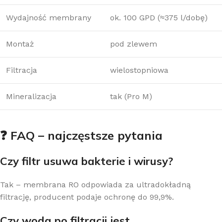
Wydajność membrany
ok. 100 GPD (≈375 l/dobę)
Montaż
pod zlewem
Filtracja
wielostopniowa
Mineralizacja
tak (Pro M)
❓ FAQ – najczęstsze pytania
Czy filtr usuwa bakterie i wirusy?
Tak – membrana RO odpowiada za ultradokładną
filtrację, producent podaje ochronę do 99,9%.
Czy woda po filtracji jest