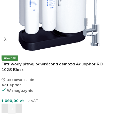
NOWOŚĆ
Filtr wody pitnej odwrócona osmoza Aquaphor RO-
102S Black
Dostawa
1-3 dn
Aquaphor
W magazynie
1 690,00
zł
z VAT
DODAJ DO KOSZYKA