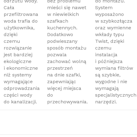
odrzutu wody.
bez problemu
do montażu.
Cała
mieści się nawet
System
przefiltrowana
w niewielkich
wyposażono
woda trafia do
szafkach
w szybkozłącza
użytkownika,
kuchennych.
oraz wymienne
dzięki
Dodatkowo
wkłady typu
czemu
podwieszany
Twist, dzięki
rozwiązanie
sposób montażu
czemu
jest bardziej
pozwala
instalacja
ekologiczne
zachować wolną
i późniejsza
i ekonomiczne
przestrzeń
wymiana filtrów
niż systemy
na dnie szafki,
są szybkie,
wymagające
zapewniając
wygodne i nie
odprowadzania
więcej miejsca
wymagają
części wody
do
specjalistycznych
do kanalizacji.
przechowywania.
narzędzi.