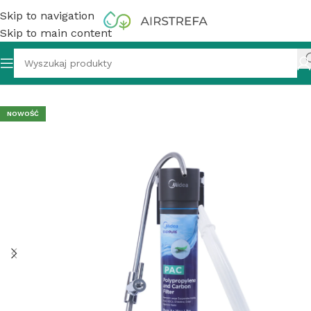
Skip to navigation
Skip to main content
ie wody
»
Filtr przepływowy Midea EasyPure Lite pod zlew
NOWOŚĆ