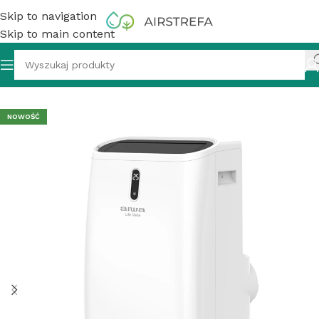
Skip to navigation
Skip to main content
nośne
»
Klimatyzator przenośny AIWA-PAC12Y2 Yuki 3,5 kW
NOWOŚĆ