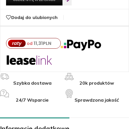
Dodaj do ulubionych
raty
11,31
PLN
od
Szybka dostawa
20k produktów
24/7 Wsparcie
Sprawdzona jakość
Informacje dodatkowe