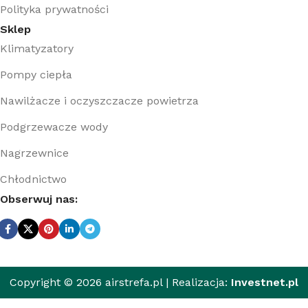
Polityka prywatności
Sklep
Klimatyzatory
Pompy ciepła
Nawilżacze i oczyszczacze powietrza
Podgrzewacze wody
Nagrzewnice
Chłodnictwo
Obserwuj nas:
459,00
zł
Copyright © 2026 airstrefa.pl | Realizacja:
Investnet.pl
390,00
zł