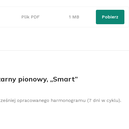
Plik PDF
1 MB
Pobierz
zarny pionowy, „Smart”
cześniej opracowanego harmonogramu (7 dni w cyklu).