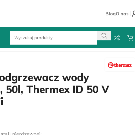
Blog
O nas
lacyjny, 50l, Thermex ID 50 V Shadow Wi-Fi
podgrzewacz wody
, 50l, Thermex ID 50 V
i
stali nierdzewnej;