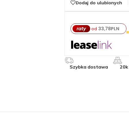
Dodaj do ulubionych
raty
33,78
PLN
od
Szybka dostawa
20k