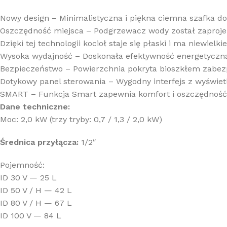
Nowy design – Minimalistyczna i piękna ciemna szafka d
Oszczędność miejsca – Podgrzewacz wody został zaproje
Dzięki tej technologii kocioł staje się płaski i ma niewi
Wysoka wydajność – Doskonała efektywność energetyczna 
Bezpieczeństwo – Powierzchnia pokryta bioszkłem zabez
Dotykowy panel sterowania – Wygodny interfejs z wyświetl
SMART – Funkcja Smart zapewnia komfort i oszczędność 
Dane techniczne:
Moc: 2,0 kW (trzy tryby: 0,7 / 1,3 / 2,0 kW)
Średnica przyłącza:
1/2″
Pojemność:
ID 30 V — 25 L
ID 50 V / H — 42 L
ID 80 V / H — 67 L
ID 100 V — 84 L