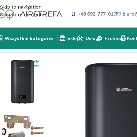
Skip to navigation
+48 692-777-010
biuro@
Skip to main content
Wszystkie kategorie
Sklep
Usługi
Promocje
Kon
Strona główna
»
Sklep
»
Podgrzewacze wody
»
Bojlery p