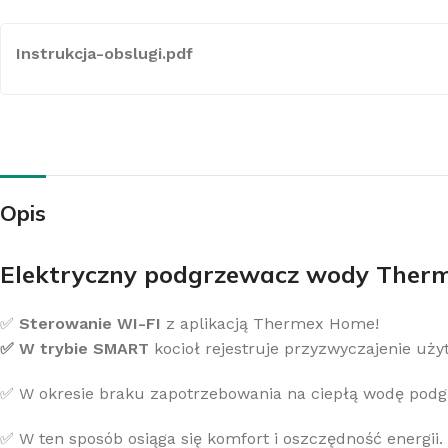
Instrukcja-obslugi.pdf
Z
K
Opis
Elektryczny podgrzewacz wody Therm
✅
Sterowanie WI-FI
z aplikacją Thermex Home!
✅ W trybie SMART
kocioł rejestruje przyzwyczajenie u
✅ W okresie braku zapotrzebowania na ciepłą wodę podg
✅ W ten sposób osiąga się komfort i oszczędność energii.