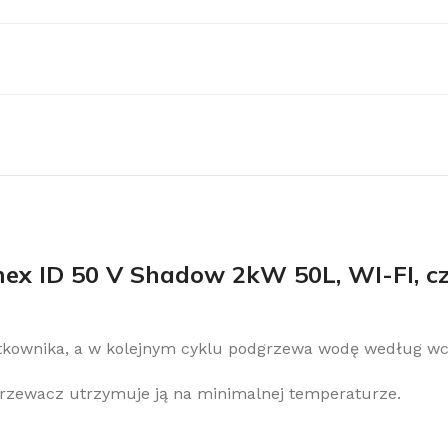
obacz pełną ofertę klimatyzacji
limatyzacje
ex ID 50 V Shadow 2kW 50L, WI-FI, c
żytkownika, a w kolejnym cyklu podgrzewa wodę według w
rzewacz utrzymuje ją na minimalnej temperaturze.