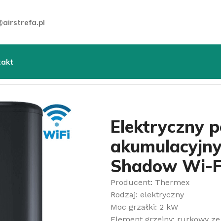
airstrefa.pl
takt
ojemnościowe wody
»
Elektryczny podgrzewacz wody akumu
Elektryczny 
akumulacyjny
Shadow Wi-F
Producent: Thermex
Rodzaj: elektryczny
Moc grzałki: 2 kW
Element grzejny: rurkowy ze 